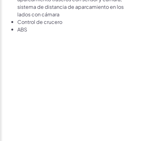
sistema de distancia de aparcamiento en los
lados con cámara
Control de crucero
ABS
Avísame si baja de
precio
Déjanos tus datos personales para ponernos en
contacto contigo si este vehículo baja de precio.