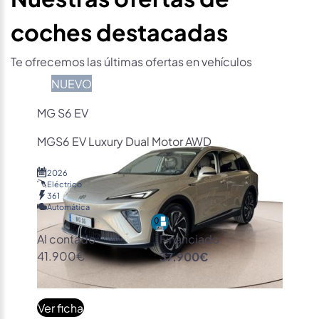
coches destacadas
Te ofrecemos las últimas ofertas en vehículos
NUEVO
MG S6 EV
MGS6 EV Luxury Dual Motor AWD
2026
Eléctrico
361
Automática
Al contado
Financiado
41.900€
37.900€
Ver ficha