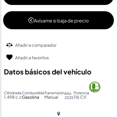
Avísame si baja de precio
Añadir a comparador
Añadir a favoritos
Datos básicos del vehículo
Cilindrada
Combustible
Transmisión
Potencia
Año
1.498 c.c
Gasolina
Manual
116 CV
2025