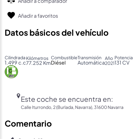
Añadir a comparador
Añadir a favoritos
Datos básicos del vehículo
Cilindrada
Combustible
Transmisión
Potencia
Kilómetros
Año
1.499 c.c
Diésel
Automática
131 CV
77.252 Km
2021
Este coche se encuentra en:
Calle Iturrondo, 2 (Burlada, Navarra), 31600 Navarra
Comentario