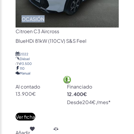
OCASIÓN
Citroen C3 Aircross
BlueHDi 81kW (110CV) S&S Feel
2022
Diésel
93.500
110
Manual
Al contado
Financiado
13.900€
12.400€
Desde
204€ /mes*
Ver ficha
Añadir