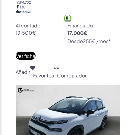
94.732
130
Manual
Al contado
Financiado
19.500€
17.000€
Desde
255€ /mes*
Ver ficha
Añadir
Favoritos
Comparador