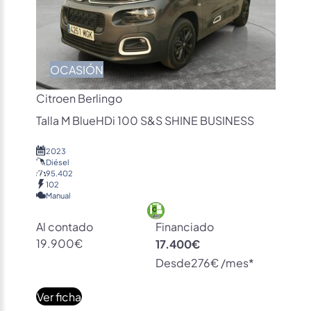
OCASIÓN
Citroen Berlingo
Talla M BlueHDi 100 S&S SHINE BUSINESS
2023
Diésel
95.402
102
Manual
Al contado
Financiado
19.900€
17.400€
Desde
276€ /mes*
Ver ficha