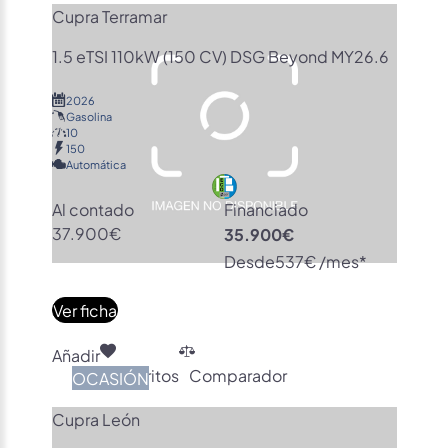
Cupra Terramar
1.5 eTSI 110kW (150 CV) DSG Beyond MY26.6
2026
Gasolina
10
150
Automática
Al contado
Financiado
37.900€
35.900€
Desde
537€ /mes*
Ver ficha
Añadir
Favoritos
Comparador
OCASIÓN
Cupra León