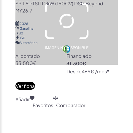
SP 1.5 eTSI 110kW (150CV) DSG Beyond
MY26.7
2026
Gasolina
10
150
Automática
Al contado
Financiado
33.500€
31.300€
Desde
469€ /mes*
Ver ficha
Añadir
Favoritos
Comparador