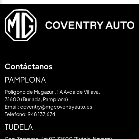
Contáctanos
PAMPLONA
Polígono de Mugazuri, 1 A Avda de Villava.
31600 (Burlada, Pamplona)
Email:
coventry@mgcoventryauto.es
Teléfono:
948 137 674
TUDELA
Carr. Zaragoza, Km 97. 31500 (Tudela, Navarra)