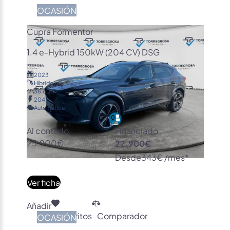
OCASIÓN
Cupra Formentor
1.4 e-Hybrid 150kW (204 CV) DSG
2023
Híbrido
36.600
204
Automática
Al contado
Financiado
25.900€
22.900€
Desde
343€ /mes*
Ver ficha
Añadir
Favoritos
Comparador
OCASIÓN