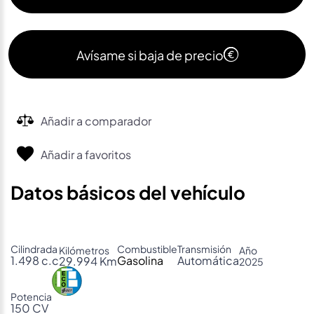
Avísame si baja de precio
Añadir a comparador
Añadir a favoritos
Datos básicos del vehículo
Cilindrada
Combustible
Transmisión
Kilómetros
Año
1.498 c.c
Gasolina
Automática
29.994 Km
2025
Potencia
150 CV