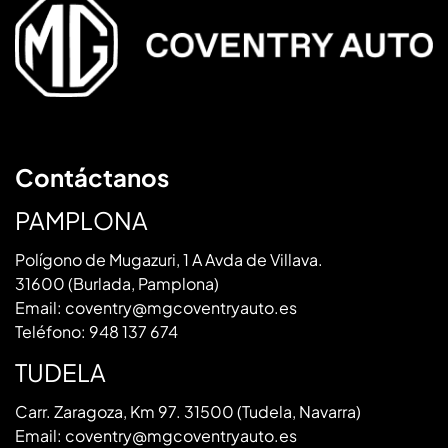
Contáctanos
PAMPLONA
Polígono de Mugazuri, 1 A Avda de Villava.
31600 (Burlada, Pamplona)
Email:
coventry@mgcoventryauto.es
Teléfono:
948 137 674
TUDELA
Carr. Zaragoza, Km 97. 31500 (Tudela, Navarra)
Email:
coventry@mgcoventryauto.es