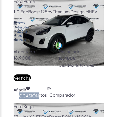
Ford Puma
1.0 EcoBoost 125cv Titanium Design MHEV
2023
Gasolina
22.242
125
Manual
Al contado
Financiado
18.900€
16.400€
Desde
246€ /mes*
Ver ficha
Añadir
Favoritos
Comparador
OCASIÓN
Ford Kuga
ST-Line X 1.5T EcoBoost 110kW (150CV)