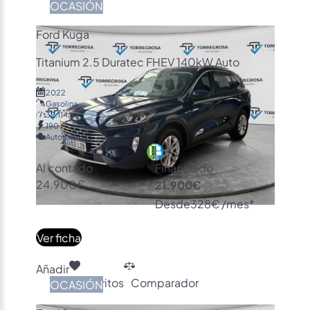
OCASIÓN
Ford Kuga
Titanium 2.5 Duratec FHEV 140kW Auto
2022
Gasolina
32.114
190
Automática
Al contado
Financiado
24.900€
21.900€
Desde
328€ /mes*
Ver ficha
Añadir
Favoritos
Comparador
OCASIÓN