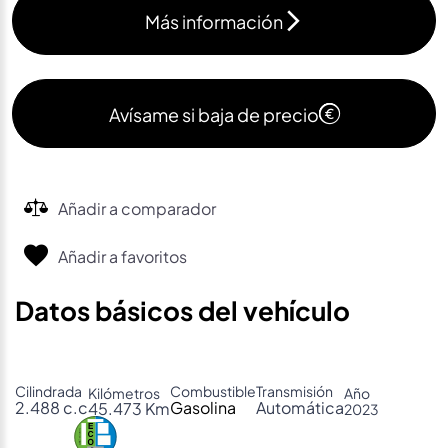
Más información
Avísame si baja de precio
Añadir a comparador
Añadir a favoritos
Datos básicos del vehículo
Cilindrada
Combustible
Transmisión
Kilómetros
Año
2.488 c.c
Gasolina
Automática
45.473 Km
2023