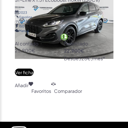
2023
Gasolina
38.482
150
Manual
Al contado
Financiado
25.900€
22.900€
Desde
328€ /mes*
Ver ficha
Añadir
Favoritos
Comparador