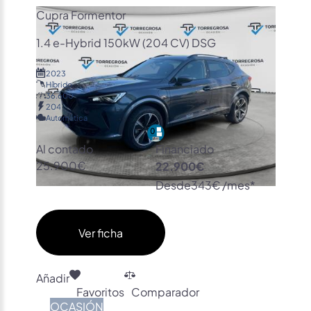
Cupra Formentor
1.4 e-Hybrid 150kW (204 CV) DSG
2023
Híbrido
36.600
204
Automática
Al contado
Financiado
25.900€
22.900€
Desde
343€ /mes*
Ver ficha
Añadir
Favoritos
Comparador
OCASIÓN