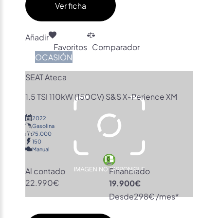
Ver ficha
Añadir
Favoritos
Comparador
OCASIÓN
SEAT Ateca
1.5 TSI 110kW (150CV) S&S X-Perience XM
2022
Gasolina
75.000
150
Manual
Al contado
Financiado
22.990€
19.900€
Desde
298€ /mes*