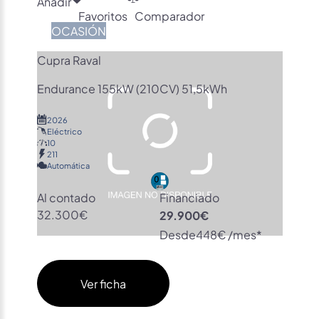
Añadir
Favoritos
Comparador
OCASIÓN
Cupra Raval
Endurance 155kW (210CV) 51,5kWh
2026
Eléctrico
10
211
Automática
Al contado
Financiado
32.300€
29.900€
Desde
448€ /mes*
Ver ficha