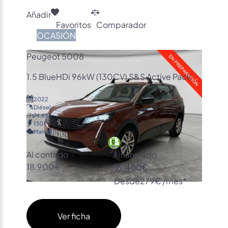
Añadir
Favoritos
Comparador
OCASIÓN
Peugeot 5008
1.5 BlueHDi 96kW (130CV) S&S Active Pack
2022
Diésel
74.656
130
Manual
Al contado
Financiado
18.900€
16.400€
Desde
279€ /mes*
Ver ficha