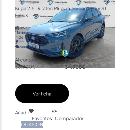
Kuga 2.5 Duratec Plug-in-Hybrid PHEV ST-
Line X
2026
Híbrido
26
225
Automática
Al contado
Financiado
38.900€
34.900€
Ver ficha
Añadir
Favoritos
Comparador
OCASIÓN