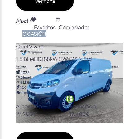
Ver ficha
Añadir
Favoritos
Comparador
OCASIÓN
Opel Vivaro
1.5 BlueHDi 88kW (120CV) M Std
2023
Diésel
61.856
120
Manual
Al contado
Financiado
19.900€
17.400€