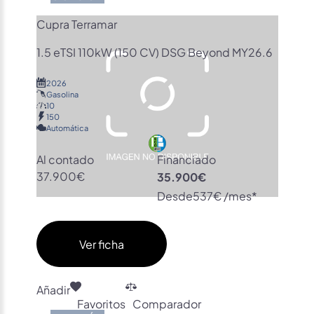
Cupra Terramar
1.5 eTSI 110kW (150 CV) DSG Beyond MY26.6
2026
Gasolina
10
150
Automática
Al contado
Financiado
37.900€
35.900€
Desde
537€ /mes*
Ver ficha
Añadir
Favoritos
Comparador