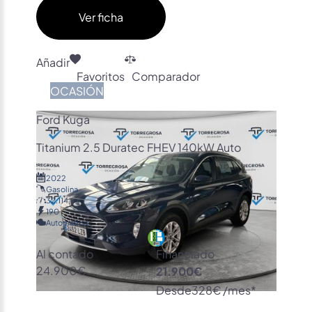
Ver ficha
Añadir
Favoritos
Comparador
OCASIÓN
Ford Kuga
Titanium 2.5 Duratec FHEV 140kW Auto
2022
Gasolina
32.114
190
Automática
Al contado
Financiado
24.900€
21.900€
Desde
328€ /mes*