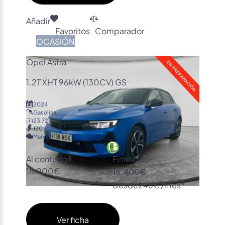
Añadir
Favoritos
Comparador
OCASIÓN
Opel Astra
1.2T XHT 96kW (130CV) GS
2024
Gasolina
23.720
130
Manual
Al contado
Financiado
18.900€
16.400€
Desde
246€ /mes*
Ver ficha