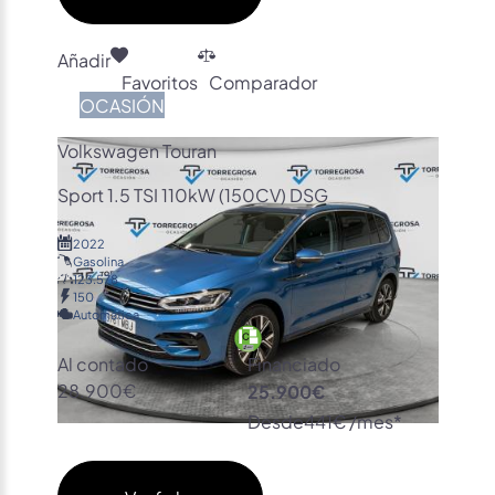
Añadir
Favoritos
Comparador
OCASIÓN
Volkswagen Touran
Sport 1.5 TSI 110kW (150CV) DSG
2022
Gasolina
123.578
150
Automática
Al contado
Financiado
28.900€
25.900€
Desde
441€ /mes*