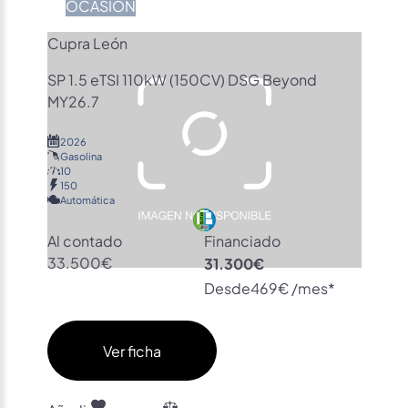
OCASIÓN
Cupra León
SP 1.5 eTSI 110kW (150CV) DSG Beyond
MY26.7
2026
Gasolina
10
150
Automática
Al contado
Financiado
33.500€
31.300€
Desde
469€ /mes*
Ver ficha