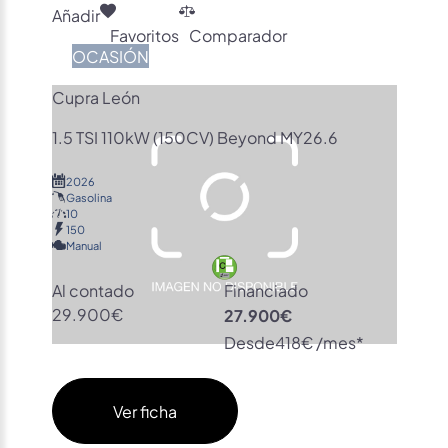
Añadir
Favoritos
Comparador
OCASIÓN
Cupra León
1.5 TSI 110kW (150CV) Beyond MY26.6
2026
Gasolina
10
150
Manual
Al contado
Financiado
29.900€
27.900€
Desde
418€ /mes*
Ver ficha