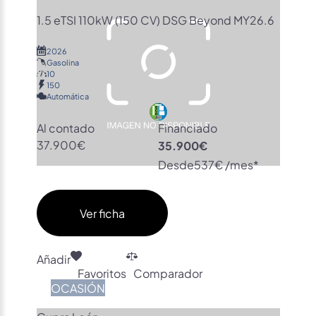
1.5 eTSI 110kW (150 CV) DSG Beyond MY26.6
2026
Gasolina
10
150
Automática
Al contado
Financiado
37.900€
35.900€
Desde
537€ /mes*
Ver ficha
Añadir
Favoritos
Comparador
OCASIÓN