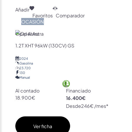
Añadir
Favoritos
Comparador
OCASIÓN
Opel Astra
1.2T XHT 96kW (130CV) GS
2024
Gasolina
23.720
130
Manual
Al contado
Financiado
18.900€
16.400€
Desde
246€ /mes*
Ver ficha