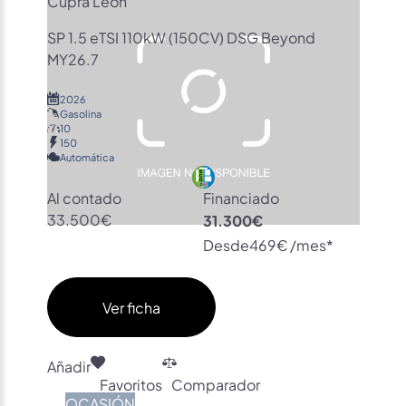
Cupra León
SP 1.5 eTSI 110kW (150CV) DSG Beyond
MY26.7
2026
Gasolina
10
150
Automática
Al contado
Financiado
33.500€
31.300€
Desde
469€ /mes*
Ver ficha
Añadir
Favoritos
Comparador
OCASIÓN