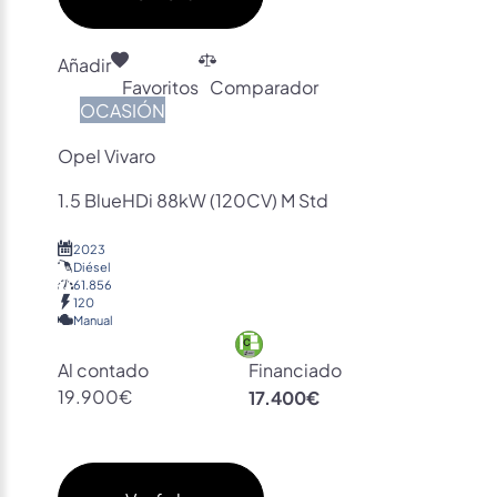
Añadir
Favoritos
Comparador
OCASIÓN
Opel Vivaro
1.5 BlueHDi 88kW (120CV) M Std
2023
Diésel
61.856
120
Manual
Al contado
Financiado
19.900€
17.400€