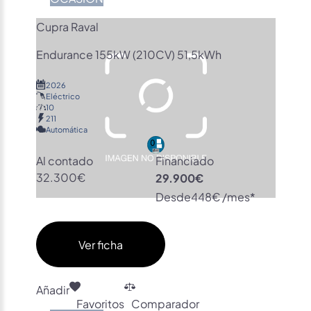
Cupra Raval
Endurance 155kW (210CV) 51,5kWh
2026
Eléctrico
10
211
Automática
Al contado
Financiado
32.300€
29.900€
Desde
448€ /mes*
Ver ficha
Añadir
Favoritos
Comparador