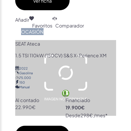
Ver ficha
Añadir
Favoritos
Comparador
OCASIÓN
SEAT Ateca
1.5 TSI 110kW (150CV) S&S X-Perience XM
2022
Gasolina
75.000
150
Manual
Al contado
Financiado
22.990€
19.900€
Desde
298€ /mes*