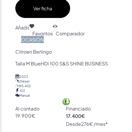
Ver ficha
Añadir
Favoritos
Comparador
OCASIÓN
Citroen Berlingo
Talla M BlueHDi 100 S&S SHINE BUSINESS
2023
Diésel
95.402
102
Manual
Al contado
Financiado
19.900€
17.400€
Desde
276€ /mes*