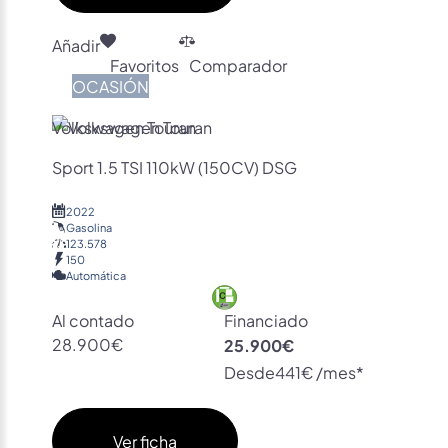
Añadir
Favoritos
Comparador
OCASIÓN
Volkswagen Touran
Sport 1.5 TSI 110kW (150CV) DSG
2022
Gasolina
123.578
150
Automática
Al contado
Financiado
28.900€
25.900€
Desde
441€ /mes*
Ver ficha