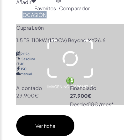
Añadir
Favoritos
Comparador
OCASIÓN
Cupra León
1.5 TSI 110kW (150CV) Beyond MY26.6
2026
Gasolina
10
150
Manual
Al contado
Financiado
29.900€
27.900€
Desde
418€ /mes*
Ver ficha