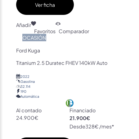
Ver ficha
Añadir
Favoritos
Comparador
OCASIÓN
Ford Kuga
Titanium 2.5 Duratec FHEV 140kW Auto
2022
Gasolina
32.114
190
Automática
Al contado
Financiado
24.900€
21.900€
Desde
328€ /mes*