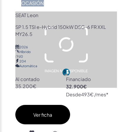
OCASIÓN
SEAT Leon
SP 1.5 TSI e-Hybrid 150kW DSG-6 FR XXL
MY26.5
2026
Híbrido
10
204
Automática
Al contado
Financiado
35.200€
32.900€
Desde
493€ /mes*
Ver ficha