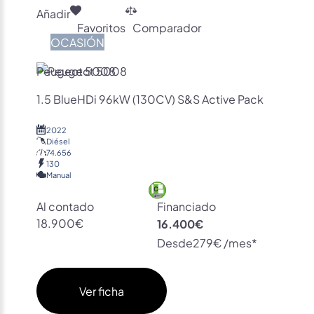
Añadir
Favoritos
Comparador
OCASIÓN
Peugeot 5008
1.5 BlueHDi 96kW (130CV) S&S Active Pack
2022
Diésel
74.656
130
Manual
Al contado
Financiado
18.900€
16.400€
Desde
279€ /mes*
Ver ficha