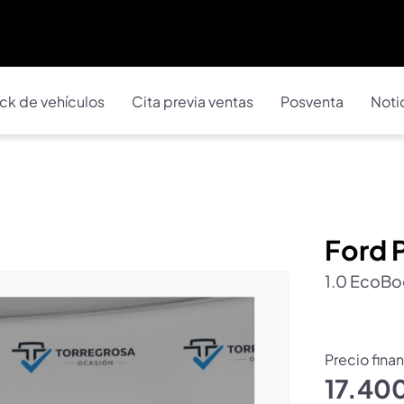
ck de vehículos
Cita previa ventas
Posventa
Noti
Ford
1.0 EcoBo
Precio fina
17.40