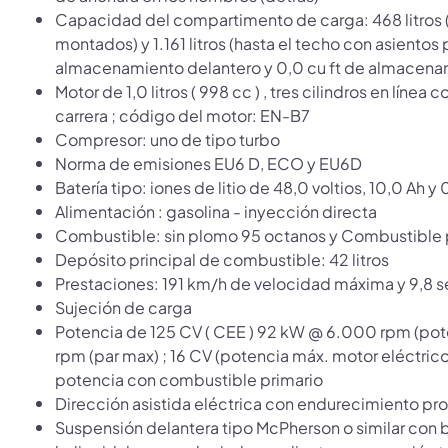
Capacidad del compartimento de carga: 468 litros (
montados) y 1.161 litros (hasta el techo con asientos
almacenamiento delantero y 0,0 cu ft de almacena
Motor de 1,0 litros ( 998 cc ) , tres cilindros en lín
carrera ; código del motor: EN-B7
Compresor: uno de tipo turbo
Norma de emisiones EU6 D, ECO y EU6D
Batería tipo: iones de litio de 48,0 voltios, 10,0 Ah y 
Alimentación : gasolina - inyección directa
Combustible: sin plomo 95 octanos y Combustible p
Depósito principal de combustible: 42 litros
Prestaciones: 191 km/h de velocidad máxima y 9,8 
Sujeción de carga
Potencia de 125 CV ( CEE ) 92 kW @ 6.000 rpm (po
rpm (par max) ; 16 CV (potencia máx. motor eléctrico
potencia con combustible primario
Dirección asistida eléctrica con endurecimiento pr
Suspensión delantera tipo McPherson o similar con 