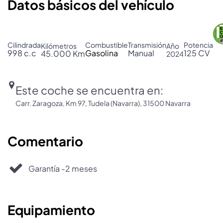
Datos básicos del vehículo
Cilindrada
Combustible
Transmisión
Potencia
Kilómetros
Año
998 c.c
Gasolina
Manual
125 CV
45.000 Km
2024
Este coche se encuentra en:
Carr. Zaragoza, Km 97, Tudela (Navarra), 31500 Navarra
Comentario
Garantía -2 meses
Equipamiento