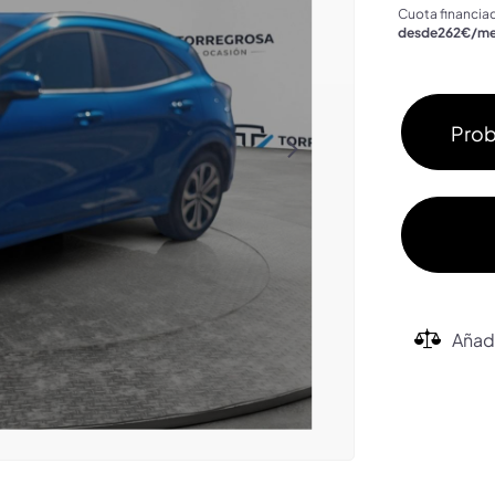
Cuota financia
desde
262
€/m
Prob
Añad