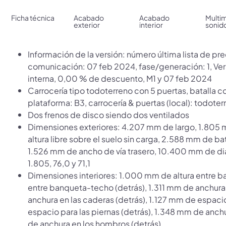
Ficha técnica
Acabado
Acabado
Multi
exterior
interior
sonid
Información de la versión: número última lista de p
comunicación: 07 feb 2024, fase/generación: 1, Versi
interna, 0,00 % de descuento, M1 y 07 feb 2024
Carrocería tipo todoterreno con 5 puertas, batalla co
plataforma: B3, carrocería & puertas (local): todote
Dos frenos de disco siendo dos ventilados
Dimensiones exteriores: 4.207 mm de largo, 1.805
altura libre sobre el suelo sin carga, 2.588 mm de ba
1.526 mm de ancho de vía trasero, 10.400 mm de diám
1.805, 76,0 y 71,1
Dimensiones interiores: 1.000 mm de altura entre b
entre banqueta-techo (detrás), 1.311 mm de anchura
anchura en las caderas (detrás), 1.127 mm de espaci
espacio para las piernas (detrás), 1.348 mm de anch
de anchura en los hombros (detrás)