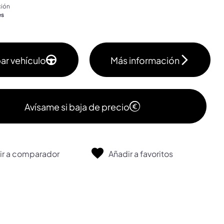
ción
es
ar vehículo
Más información
Avísame si baja de precio
ir a comparador
Añadir a favoritos