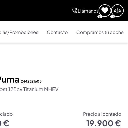
Llámanos
0
0
cias/Promociones
Contacto
Compramos tu coche
 Puma
2442321605
ost 125cv Titanium MHEV
nciado
Precio al contado
0 €
19.900 €