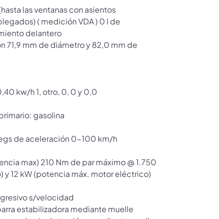
hasta las ventanas con asientos
 plegados) ( medición VDA ) 0 l de
miento delantero
ea con 71,9 mm de diámetro y 82,0 mm de
0,40 kw/h 1, otro, 0, 0 y 0,0
rimario: gasolina
segs de aceleración 0-100 km/h
tencia max) 210 Nm de par máximo @ 1.750
) y 12 kW (potencia máx. motor eléctrico)
ogresivo s/velocidad
barra estabilizadora mediante muelle