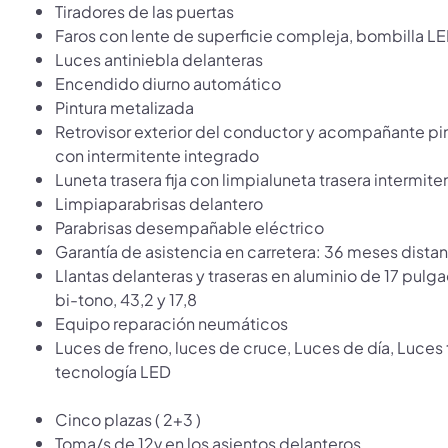
Tiradores de las puertas
Faros con lente de superficie compleja, bombilla LE
Luces antiniebla delanteras
Encendido diurno automático
Pintura metalizada
Retrovisor exterior del conductor y acompañante p
con intermitente integrado
Luneta trasera fija con limpialuneta trasera intermite
Limpiaparabrisas delantero
Parabrisas desempañable eléctrico
Garantía de asistencia en carretera: 36 meses dist
Llantas delanteras y traseras en aluminio de 17 pul
bi-tono, 43,2 y 17,8
Equipo reparación neumáticos
Luces de freno, luces de cruce, Luces de día, Luces 
tecnología LED
Cinco plazas ( 2+3 )
Toma/s de 12v en los asientos delanteros