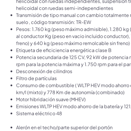
helicoidal con ruedas independientes, suspensión t
helicoidal con ruedas semi-independientes
Transmisión de tipo manual con cambio totalmente 
suelo , código transmisión: TR-EW
Pesos: 1.760 kg (peso máximo admisible), 1.280 kg 
al conductor Kg (peso en vacio incluido conductor)
freno) y 640 kg (peso máximo remolcable sin freno) 
Etiqueta de eficiciencia energética clase B
Potencia secundaria de 125 CV, 92 kW de potenci
rpm para la potencia máxima y 1.750 rpm para el p
Desconexión de cilindros
Filtro de partículas
Consumo de combustible ( WLTP HEV modo ahorro de l
km/l (mixto) y 778 Km de autonomía (combinado)
Motor hibridación suave (MHEV)
Emisiones WLTP HEV modo ahorro de la batería y 121
Sistema eléctrico 48
Alerón en el techo/parte superior del portón