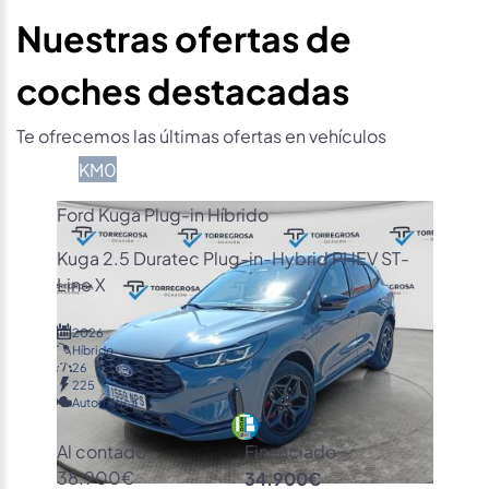
Nuestras ofertas de
coches destacadas
Te ofrecemos las últimas ofertas en vehículos
KM0
Ford Kuga Plug-in Híbrido
Kuga 2.5 Duratec Plug-in-Hybrid PHEV ST-
Line X
2026
Híbrido
26
225
Automática
Al contado
Financiado
38.900€
34.900€