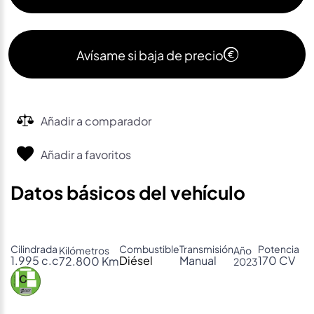
Avísame si baja de precio
Añadir a comparador
Añadir a favoritos
Datos básicos del vehículo
Cilindrada
Combustible
Transmisión
Potencia
Kilómetros
Año
1.995 c.c
Diésel
Manual
170 CV
72.800 Km
2023