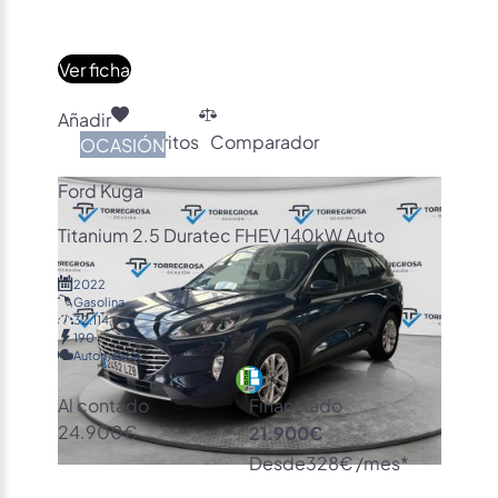
Ver ficha
Añadir
Favoritos
Comparador
OCASIÓN
Ford Kuga
Titanium 2.5 Duratec FHEV 140kW Auto
2022
Gasolina
32.114
190
Automática
Al contado
Financiado
24.900€
21.900€
Desde
328€ /mes*