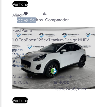
Ver ficha
Añadir
Favoritos
Comparador
OCASIÓN
Ford Puma
1.0 EcoBoost 125cv Titanium Design MHEV
2023
Gasolina
22.242
125
Manual
Al contado
Financiado
18.900€
16.400€
Desde
246€ /mes*
Ver ficha