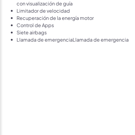
con visualización de guía
Limitador de velocidad
Recuperación de la energía motor
Control de Apps
Siete airbags
Llamada de emergenciaLlamada de emergencia
Avísame si baja de
precio
Déjanos tus datos personales para ponernos en
contacto contigo si este vehículo baja de precio.