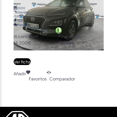
2020
Gasolina
110.761
120
Manual
Al contado
Financiado
14.300€
11.900€
Ver ficha
Añadir
Favoritos
Comparador