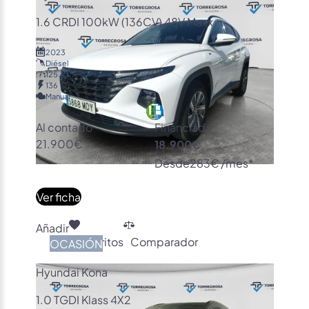
1.6 CRDI 100kW (136CV) 48V Maxx
2023
Diésel
125.107
136
Manual
Al contado
Financiado
21.900€
18.900€
Desde
283€ /mes*
Ver ficha
Añadir
Favoritos
Comparador
OCASIÓN
Hyundai Kona
1.0 TGDI Klass 4X2