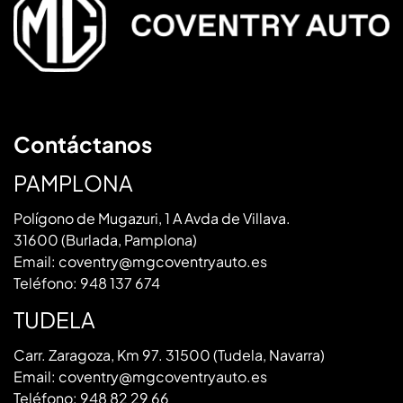
Contáctanos
PAMPLONA
Polígono de Mugazuri, 1 A Avda de Villava.
31600 (Burlada, Pamplona)
Email:
coventry@mgcoventryauto.es
Teléfono:
948 137 674
TUDELA
Carr. Zaragoza, Km 97. 31500 (Tudela, Navarra)
Email:
coventry@mgcoventryauto.es
Teléfono:
948 82 29 66