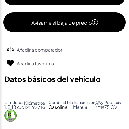
Avísame si baja de precio
Añadir a comparador
Añadir a favoritos
Datos básicos del vehículo
Cilindrada
Combustible
Transmisión
Potencia
Kilómetros
Año
1.248 c.c
Gasolina
Manual
75 CV
121.972 Km
2019