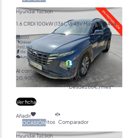
Hyundai Tucson
1.6 CRDI 100kW (136CV) 48V Maxx DCT 4×4
2022
Diésel
112.955
136
Automática
Al contado
Financiado
20.900€
17.900€
Desde
268€ /mes*
Ver ficha
Añadir
Favoritos
Comparador
OCASIÓN
Hyundai Tucson