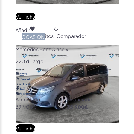
Ver ficha
Añadir
Favoritos
Comparador
OCASIÓN
Mercedes Benz Clase V
220 d Largo
2017
Diésel
70.374
163
Automática
Al contado
Financiado
39.900€
35.900€
Ver ficha