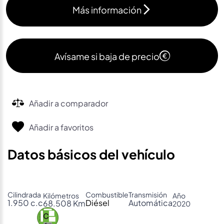
Más información
Avísame si baja de precio
Añadir a comparador
Añadir a favoritos
Datos básicos del vehículo
Cilindrada
Combustible
Transmisión
Kilómetros
Año
1.950 c.c
Diésel
Automática
68.508 Km
2020