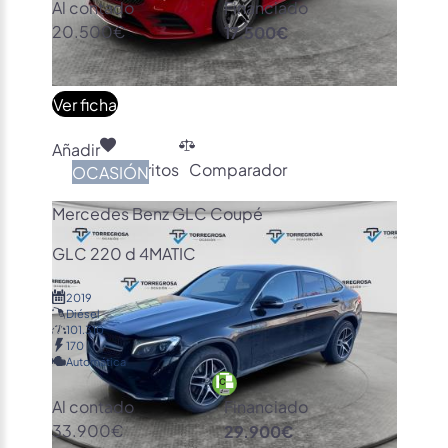
Al contado
Financiado
20.500€
17.500€
Ver ficha
Añadir
Favoritos
Comparador
OCASIÓN
Mercedes Benz GLC Coupé
GLC 220 d 4MATIC
2019
Diésel
101.310
170
Automática
Al contado
Financiado
33.900€
29.900€