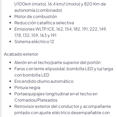
l/100km (mixto), 16,4 km/l (mixto) y 820 Km de
autonomía (combinado)
Motor de combustión
Reducción catalítica selectiva
Emisiones WLTP ICE, 162, 154, 182, 191, 222, 149,
178, 132, 159, 163 y 191
Sistema eléctrico 12
Acabado exterior
Alerón en el techo/parte superior del portón
Faros con lente elipsoidal, bombilla LED y luz larga
con bombilla LED
Encendido diurno automático
Pintura negra
Portaequipajes longitudinal en el techo en
Cromados/Plateados
Retrovisor exterior del conductor y acompañante
pintado con ajuste eléctrico desempañable con