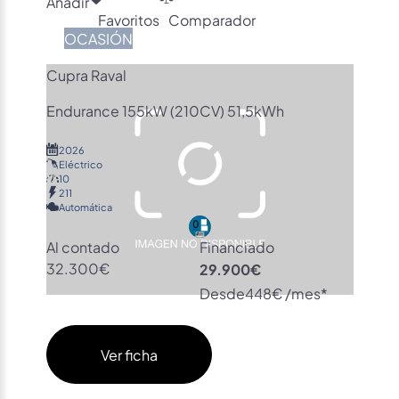
Añadir
Favoritos
Comparador
OCASIÓN
Cupra Raval
Endurance 155kW (210CV) 51,5kWh
2026
Eléctrico
10
211
Automática
Al contado
Financiado
32.300€
29.900€
Desde
448€ /mes*
Ver ficha