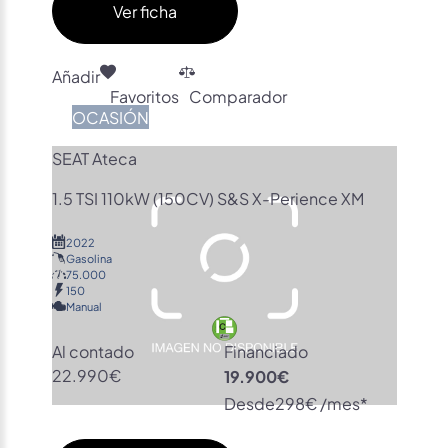
Ver ficha
Añadir
Favoritos
Comparador
OCASIÓN
SEAT Ateca
1.5 TSI 110kW (150CV) S&S X-Perience XM
2022
Gasolina
75.000
150
Manual
Al contado
Financiado
22.990€
19.900€
Desde
298€ /mes*