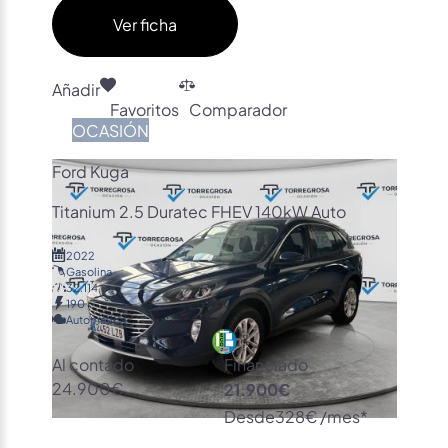
Ver ficha
Añadir
Favoritos
Comparador
OCASIÓN
Ford Kuga
Titanium 2.5 Duratec FHEV 140kW Auto
2022
Gasolina
32.114
190
Automática
Al contado
Financiado
24.900€
21.900€
Desde
328€ /mes*