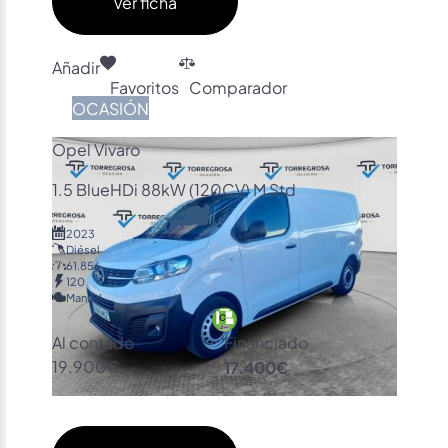
Ver ficha
Añadir
Favoritos
Comparador
OCASIÓN
Opel Vivaro
1.5 BlueHDi 88kW (120CV) M Std
2023
Diésel
61.856
120
Manual
Al contado
Financiado
19.900€
17.400€