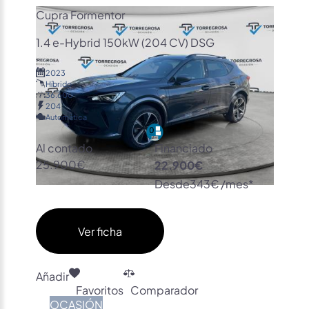
Cupra Formentor
1.4 e-Hybrid 150kW (204 CV) DSG
2023
Híbrido
36.600
204
Automática
Al contado
Financiado
25.900€
22.900€
Desde
343€ /mes*
Ver ficha
Añadir
Favoritos
Comparador
OCASIÓN