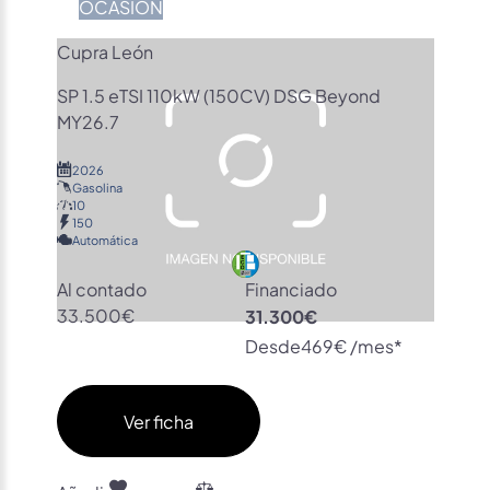
OCASIÓN
Cupra León
SP 1.5 eTSI 110kW (150CV) DSG Beyond
MY26.7
2026
Gasolina
10
150
Automática
Al contado
Financiado
33.500€
31.300€
Desde
469€ /mes*
Ver ficha