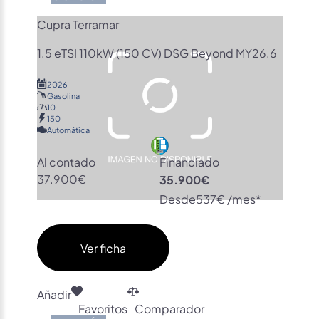
Cupra Terramar
1.5 eTSI 110kW (150 CV) DSG Beyond MY26.6
2026
Gasolina
10
150
Automática
Al contado
Financiado
37.900€
35.900€
Desde
537€ /mes*
Ver ficha
Añadir
Favoritos
Comparador