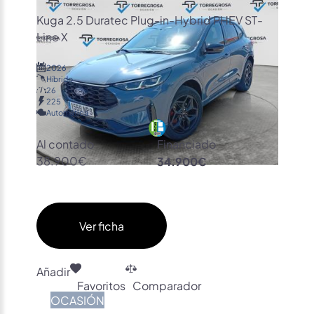
Kuga 2.5 Duratec Plug-in-Hybrid PHEV ST-
Line X
2026
Híbrido
26
225
Automática
Al contado
Financiado
38.900€
34.900€
Ver ficha
Añadir
Favoritos
Comparador
OCASIÓN