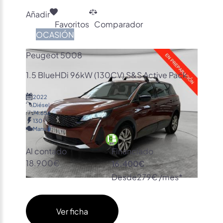
Añadir
Favoritos
Comparador
OCASIÓN
Peugeot 5008
1.5 BlueHDi 96kW (130CV) S&S Active Pack
2022
Diésel
74.656
130
Manual
Al contado
Financiado
18.900€
16.400€
Desde
279€ /mes*
Ver ficha