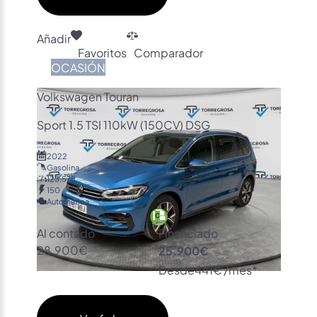
Añadir
Favoritos
Comparador
OCASIÓN
Volkswagen Touran
Sport 1.5 TSI 110kW (150CV) DSG
2022
Gasolina
123.578
150
Automática
Al contado
Financiado
28.900€
25.900€
Desde
441€ /mes*