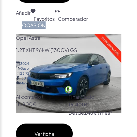
Añadir
Favoritos
Comparador
OCASIÓN
Opel Astra
1.2T XHT 96kW (130CV) GS
2024
Gasolina
23.720
130
Manual
Al contado
Financiado
18.900€
16.400€
Desde
246€ /mes*
Ver ficha