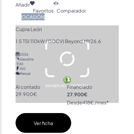
Añadir
Favoritos
Comparador
OCASIÓN
Cupra León
1.5 TSI 110kW (150CV) Beyond MY26.6
2026
Gasolina
10
150
Manual
Al contado
Financiado
29.900€
27.900€
Desde
418€ /mes*
Ver ficha