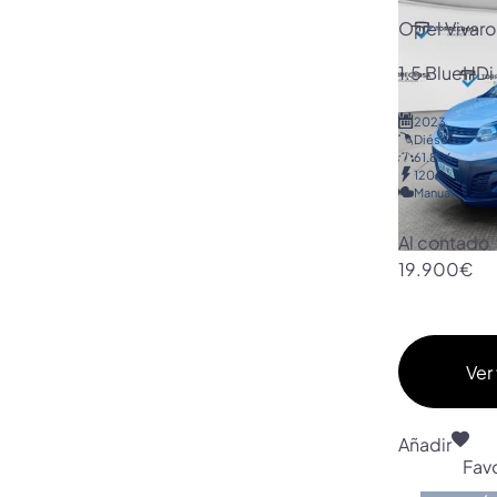
Opel Vivaro
1.5 BlueHDi
2023
Diésel
61.856
120
Manual
Al contado
19.900€
Ver 
Añadir
Favo