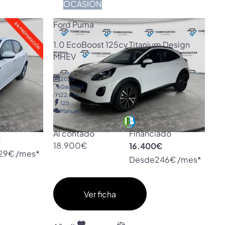
OCASIÓN
Ford Puma
1.0 EcoBoost 125cv Titanium Design
)
MHEV
2023
Gasolina
22.242
125
Manual
ado
Al contado
Financiado
€
18.900€
16.400€
29€ /mes*
Desde
246€ /mes*
Ver ficha