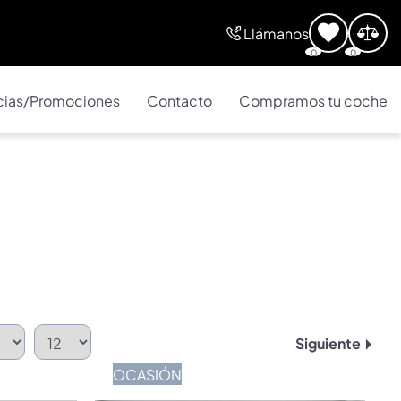
Llámanos
0
0
cias/Promociones
Contacto
Compramos tu coche
Siguiente
OCASIÓN