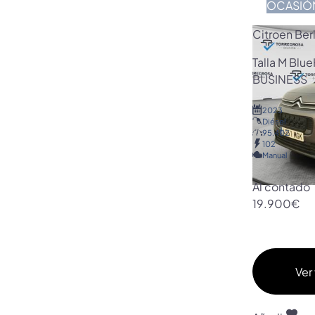
OCASIÓ
Citroen Ber
Talla M Blu
BUSINESS
2023
Diésel
95.402
102
Manual
Al contado
19.900€
Ver 