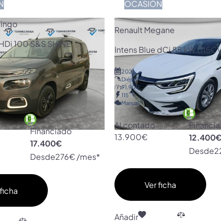
N
OCASIÓN
lingo
Renault Megane
eHDi 100 S&S SHINE
Intens Blue dCi 85 kW (115CV
2021
Diésel
91.900
115
Manual
Al contado
Financi
Financiado
13.900€
12.400
17.400€
Desde
2
Desde
276€ /mes*
Ver ficha
ficha
Añadir