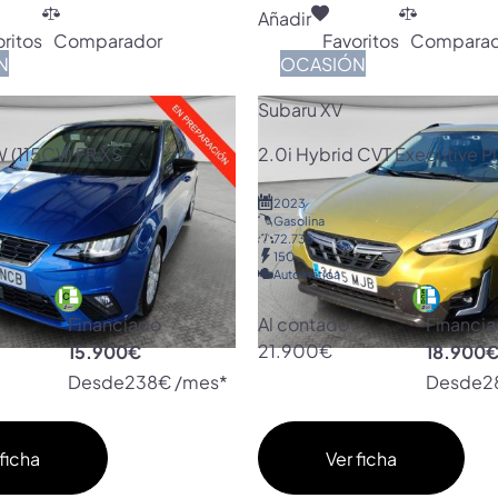
Añadir
ritos
Comparador
Favoritos
Comparad
N
OCASIÓN
Subaru XV
W (115CV) FR XS
2.0i Hybrid CVT Executive P
2023
Gasolina
72.735
150
Automática
Financiado
Al contado
Financi
15.900€
21.900€
18.900
Desde
238€ /mes*
Desde
2
ficha
Ver ficha