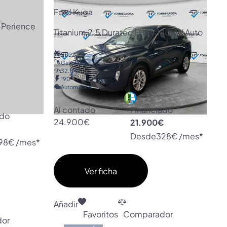
Ford Kuga
-Perience
Titanium 2.5 Duratec FHEV 140kW Auto
2022
Gasolina
32.114
190
Automática
Al contado
Financiado
ado
24.900€
21.900€
€
Desde
328€ /mes*
98€ /mes*
Ver ficha
Añadir
Favoritos
Comparador
or