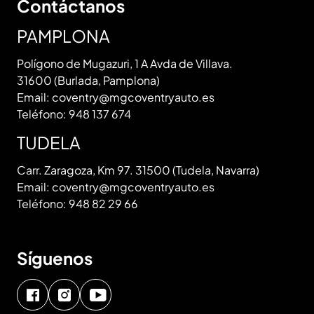
Contáctanos
PAMPLONA
Polígono de Mugazuri, 1 A Avda de Villava.
31600 (Burlada, Pamplona)
Email:
coventry@mgcoventryauto.es
Teléfono:
948 137 674
TUDELA
Carr. Zaragoza, Km 97. 31500 (Tudela, Navarra)
Email:
coventry@mgcoventryauto.es
Teléfono:
948 82 29 66
Síguenos