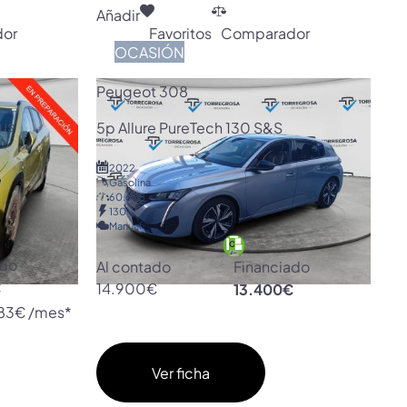
Añadir
or
Favoritos
Comparador
OCASIÓN
Peugeot 308
lus
5p Allure PureTech 130 S&S
2022
Gasolina
60.608
130
Manual
ado
Al contado
Financiado
€
14.900€
13.400€
83€ /mes*
Ver ficha