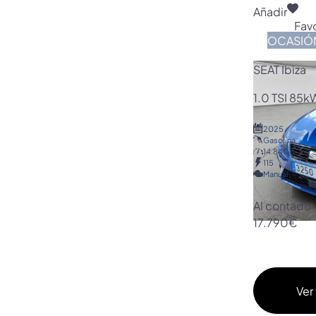
Añadir
Favo
OCASIÓ
SEAT Ibiza
1.0 TSI 85k
2025
Gasolina
14.840
115
Manual
Al contado
17.790€
Ver 