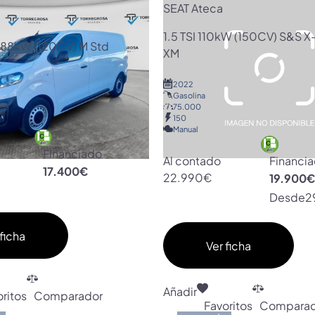
SEAT Ateca
1.5 TSI 110kW (150CV) S&S X
 88kW (120CV) M Std
XM
2022
Gasolina
75.000
150
Manual
Financiado
Al contado
Financi
17.400€
22.990€
19.900
Desde
2
ficha
Ver ficha
Añadir
ritos
Comparador
Favoritos
Comparad