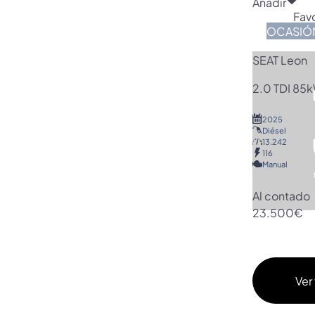
Añadir
Favo
OCASIÓ
SEAT Leon
2.0 TDI 85k
2025
Diésel
13.242
116
Manual
Al contado
23.500€
Ver 