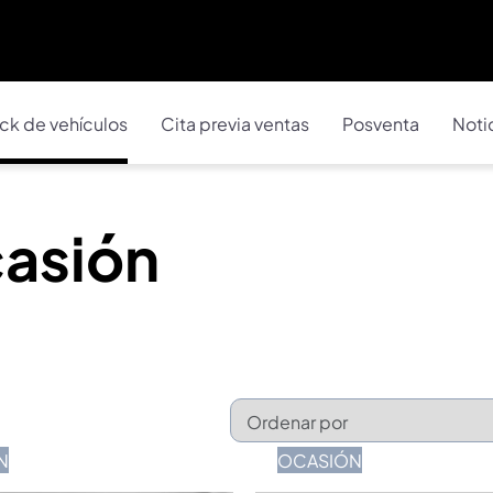
ck de vehículos
Cita previa ventas
Posventa
Noti
casión
N
OCASIÓN