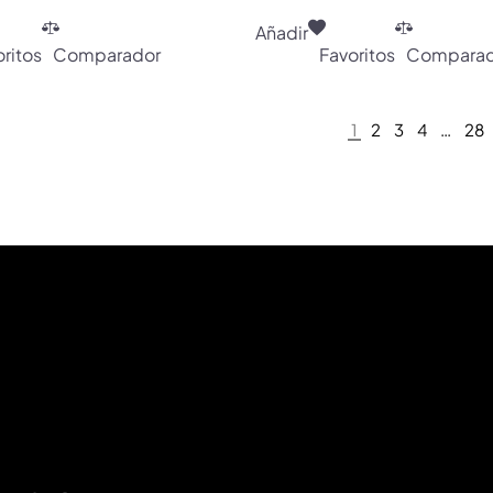
Añadir
ritos
Comparador
Favoritos
Comparad
1
2
3
4
…
28