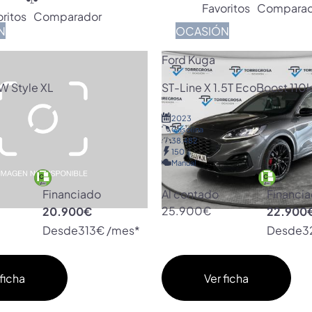
Favoritos
Comparad
ritos
Comparador
N
OCASIÓN
Ford Kuga
W Style XL
ST-Line X 1.5T EcoBoost 11
2023
Gasolina
38.482
150
Manual
Financiado
Al contado
Financi
20.900€
25.900€
22.900
Desde
313€ /mes*
Desde
3
ficha
Ver ficha