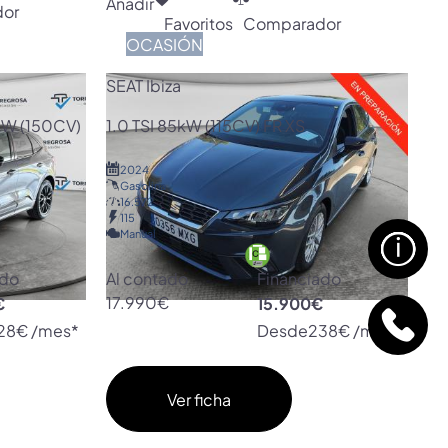
Añadir
or
Favoritos
Comparador
OCASIÓN
SEAT Ibiza
0kW (150CV)
1.0 TSI 85kW (115CV) FR XS
2024
Gasolina
16.572
115
Manual
ado
Al contado
Financiado
€
17.990€
15.900€
28€ /mes*
Desde
238€ /mes*
Ver ficha