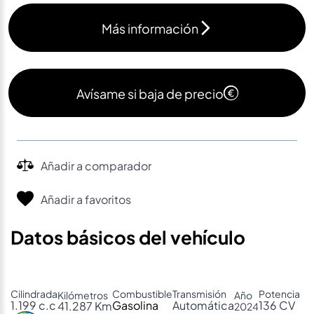
Más información
Avísame si baja de precio
Añadir a comparador
Añadir a favoritos
Datos básicos del vehículo
Cilindrada
Combustible
Transmisión
Potencia
Kilómetros
Año
1.199 c.c
Gasolina
Automática
136 CV
41.287 Km
2024