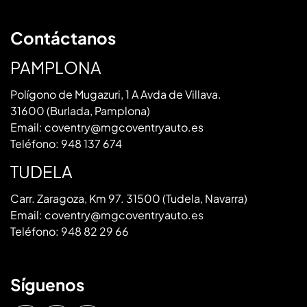
Contáctanos
PAMPLONA
Polígono de Mugazuri, 1 A Avda de Villava.
31600 (Burlada, Pamplona)
Email:
coventry@mgcoventryauto.es
Teléfono:
948 137 674
TUDELA
Carr. Zaragoza, Km 97. 31500 (Tudela, Navarra)
Email:
coventry@mgcoventryauto.es
Teléfono:
948 82 29 66
Síguenos