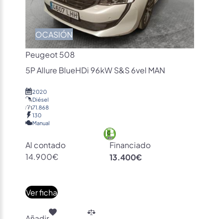
OCASIÓN
Peugeot 508
5P Allure BlueHDi 96kW S&S 6vel MAN
2020
Diésel
71.868
130
Manual
Al contado
Financiado
14.900€
13.400€
Ver ficha
Añadir