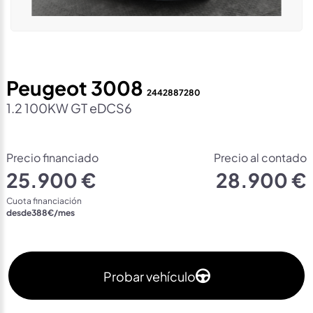
Peugeot 3008
2442887280
1.2 100KW GT eDCS6
Precio financiado
Precio al contado
25.900 €
28.900 €
Cuota financiación
desde
388
€/mes
Probar vehículo