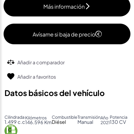
Más información
Avísame si baja de precio
Añadir a comparador
Añadir a favoritos
Datos básicos del vehículo
Cilindrada
Combustible
Transmisión
Potencia
Kilómetros
Año
1.499 c.c
Diésel
Manual
130 CV
146.596 Km
2021