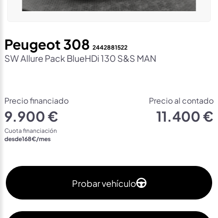
Peugeot 308
2442881522
SW Allure Pack BlueHDi 130 S&S MAN
Precio financiado
Precio al contado
9.900 €
11.400 €
Cuota financiación
desde
168
€/mes
Probar vehículo