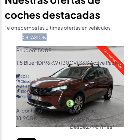
coches destacadas
Te ofrecemos las últimas ofertas en vehículos
OCASIÓN
Peugeot 5008
1.5 BlueHDi 96kW (130CV) S&S Active Pack
2022
Diésel
74.656
130
Manual
Al contado
Financiado
18.900€
16.400€
Desde
279€ /mes*