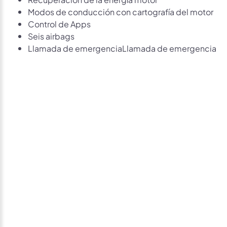
Modos de conducción con cartografía del motor
Control de Apps
Seis airbags
Llamada de emergenciaLlamada de emergencia
Avísame si baja de
precio
Déjanos tus datos personales para ponernos en
contacto contigo si este vehículo baja de precio.