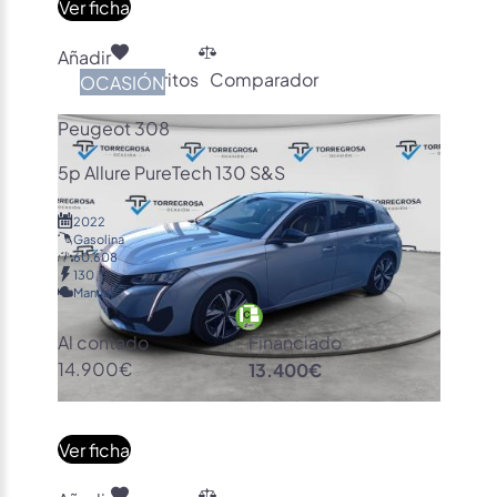
Ver ficha
Añadir
Favoritos
Comparador
OCASIÓN
Peugeot 308
5p Allure PureTech 130 S&S
2022
Gasolina
60.608
130
Manual
Al contado
Financiado
14.900€
13.400€
Ver ficha