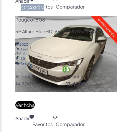
Añadir
Favoritos
Comparador
OCASIÓN
Peugeot 508
5P Allure BlueHDi 96kW S&S 6vel MAN
2020
Diésel
71.868
130
Manual
Al contado
Financiado
14.900€
13.400€
Ver ficha
Añadir
Favoritos
Comparador