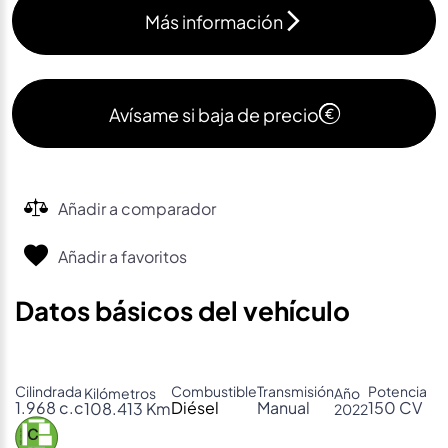
Más información
Avísame si baja de precio
Añadir a comparador
Añadir a favoritos
Datos básicos del vehículo
Cilindrada
Combustible
Transmisión
Potencia
Kilómetros
Año
1.968 c.c
Diésel
Manual
150 CV
108.413 Km
2022