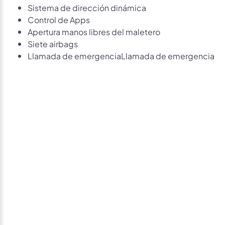
Sistema de dirección dinámica
Control de Apps
Apertura manos libres del maletero
Siete airbags
Llamada de emergenciaLlamada de emergencia
Avísame si baja de
precio
Déjanos tus datos personales para ponernos en
contacto contigo si este vehículo baja de precio.