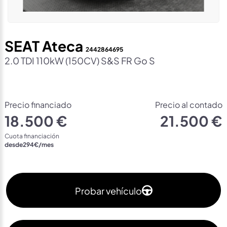
SEAT Ateca
2442864695
2.0 TDI 110kW (150CV) S&S FR Go S
Precio financiado
Precio al contado
18.500 €
21.500 €
Cuota financiación
desde
294
€/mes
Probar vehículo