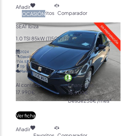
Añadir
Favoritos
Comparador
OCASIÓN
SEAT Ibiza
1.0 TSI 85kW (115CV) FR XS
2024
Gasolina
16.572
115
Manual
Al contado
Financiado
17.990€
15.900€
Desde
238€ /mes*
Ver ficha
Añadir
Favoritos
Comparador