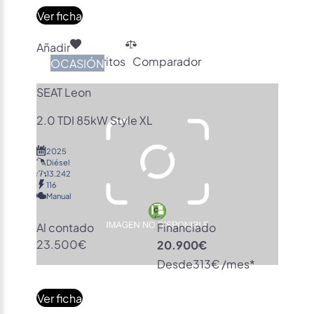
Ver ficha
Añadir
Favoritos
Comparador
OCASIÓN
SEAT Leon
2.0 TDI 85kW Style XL
2025
Diésel
13.242
116
Manual
Al contado
Financiado
23.500€
20.900€
Desde
313€ /mes*
Ver ficha