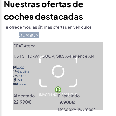
Nuestras ofertas de
coches destacadas
Te ofrecemos las últimas ofertas en vehículos
OCASIÓN
SEAT Ateca
1.5 TSI 110kW (150CV) S&S X-Perience XM
2022
Gasolina
75.000
150
Manual
Al contado
Financiado
22.990€
19.900€
Desde
298€ /mes*