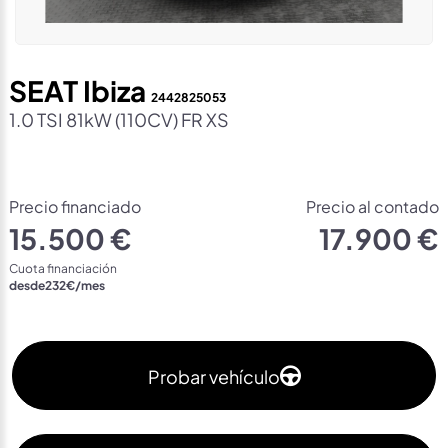
SEAT Ibiza
2442825053
1.0 TSI 81kW (110CV) FR XS
Precio financiado
Precio al contado
15.500 €
17.900 €
Cuota financiación
desde
232
€/mes
Probar vehículo