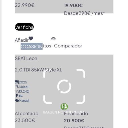
22.990€
19.900€
Desde
298€ /mes*
Ver ficha
Añadir
Favoritos
Comparador
OCASIÓN
SEAT Leon
2.0 TDI 85kW Style XL
2025
Diésel
13.242
116
Manual
Al contado
Financiado
23.500€
20.900€
Desde
313€ /mes*