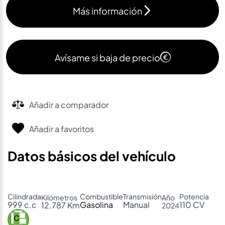
Más información
Avísame si baja de precio
Añadir a comparador
Añadir a favoritos
Datos básicos del vehículo
Cilindrada
Combustible
Transmisión
Potencia
Kilómetros
Año
999 c.c
Gasolina
Manual
110 CV
12.787 Km
2024