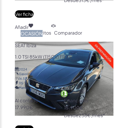
Ver ficha
Añadir
Favoritos
Comparador
OCASIÓN
SEAT Ibiza
1.0 TSI 85kW (115CV) FR XS
2024
Gasolina
16.572
115
Manual
Al contado
Financiado
17.990€
15.900€
Desde
238€ /mes*