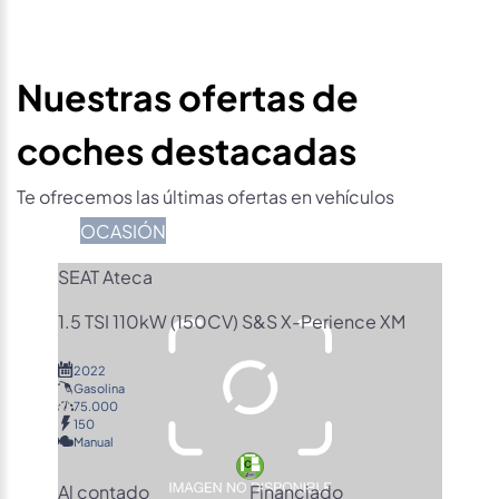
Nuestras ofertas de
coches destacadas
Te ofrecemos las últimas ofertas en vehículos
OCASIÓN
SEAT Ateca
1.5 TSI 110kW (150CV) S&S X-Perience XM
2022
Gasolina
75.000
150
Manual
Al contado
Financiado