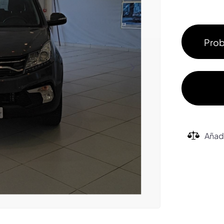
Prob
Añad