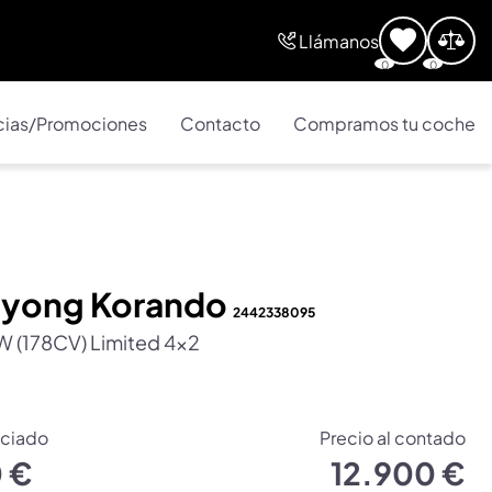
Llámanos
0
0
cias/Promociones
Contacto
Compramos tu coche
gyong Korando
2442338095
W (178CV) Limited 4×2
nciado
Precio al contado
0 €
12.900 €