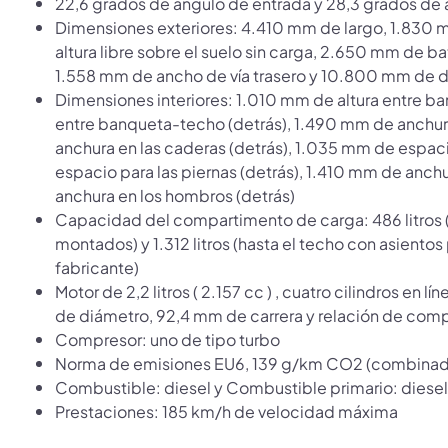
22,6 grados de ángulo de entrada y 28,3 grados de 
Dimensiones exteriores: 4.410 mm de largo, 1.830 
altura libre sobre el suelo sin carga, 2.650 mm de b
1.558 mm de ancho de vía trasero y 10.800 mm de di
Dimensiones interiores: 1.010 mm de altura entre b
entre banqueta-techo (detrás), 1.490 mm de anchura
anchura en las caderas (detrás), 1.035 mm de espaci
espacio para las piernas (detrás), 1.410 mm de anch
anchura en los hombros (detrás)
Capacidad del compartimento de carga: 486 litros (
montados) y 1.312 litros (hasta el techo con asiento
fabricante)
Motor de 2,2 litros ( 2.157 cc ) , cuatro cilindros en l
de diámetro, 92,4 mm de carrera y relación de compr
Compresor: uno de tipo turbo
Norma de emisiones EU6, 139 g/km CO2 (combinad
Combustible: diesel y Combustible primario: diesel
Prestaciones: 185 km/h de velocidad máxima