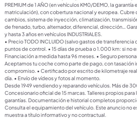
PREMIUM de 1 AÑO (en vehículos KM0/DEMO, la garantía e
matriculación), con cobertura nacional y europea. Cubre
cambios, sistema de inyección, climatización, transmisión
de frenado, turbo, alternador, diferencial, dirección… Ga
y hasta 3 años en vehículos INDUSTRIALES.
• Precio TODO INCLUIDO (salvo gastos de transferencia 
puntos de control. • 15 días de prueba o 1.000 km: si no e
Financiación a medida hasta 96 meses. • Seguro personali
Aceptamos tu coche como parte de pago, con tasación in
compromiso. • Certificado por escrito de kilometraje real 
día. • Envío de vídeos y fotos al momento.
Desde 1949 vendiendo y reparando vehículos. Más de 300 
Concesionario oficial de 15 marcas. Talleres propios para
garantías. Documentación e historial completos proporc
Consulta el equipamiento del vehículo. Este anuncio no e
muestra a título informativo y no contractual.