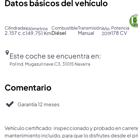
Datos básicos del vehículo
Cilindrada
Combustible
Transmisión
Potencia
Kilómetros
Año
2.157 c.c
Diésel
Manual
178 CV
149.751 Km
2019
Este coche se encuentra en:
Pol Ind. Mugazuri nave C3, 31015 Navarra
Comentario
Garantía 12 meses
Vehículo certificado: inspeccionado y probado en carrete
mantenimiento incluido, para que lo disfrutes desde el p