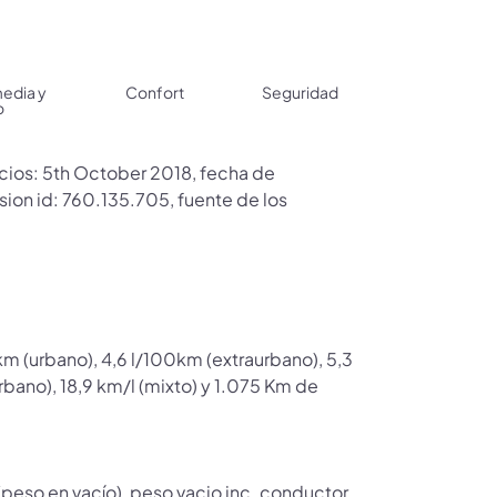
media y
Confort
Seguridad
o
ecios: 5th October 2018, fecha de
ion id: 760.135.705, fuente de los
 (urbano), 4,6 l/100km (extraurbano), 5,3
urbano), 18,9 km/l (mixto) y 1.075 Km de
peso en vacío), peso vacio inc. conductor