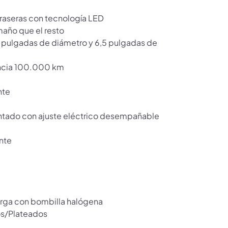
traseras con tecnología LED
maño que el resto
18 pulgadas de diámetro y 6,5 pulgadas de
tancia 100.000 km
nte
intado con ajuste eléctrico desempañable
ante
larga con bombilla halógena
os/Plateados