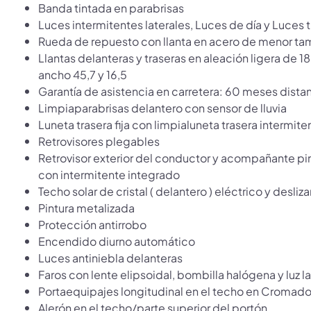
Banda tintada en parabrisas
Luces intermitentes laterales, Luces de día y Luces 
Rueda de repuesto con llanta en acero de menor ta
Llantas delanteras y traseras en aleación ligera de 
ancho 45,7 y 16,5
Garantía de asistencia en carretera: 60 meses dis
Limpiaparabrisas delantero con sensor de lluvia
Luneta trasera fija con limpialuneta trasera intermite
Retrovisores plegables
Retrovisor exterior del conductor y acompañante p
con intermitente integrado
Techo solar de cristal ( delantero ) eléctrico y desliz
Pintura metalizada
Protección antirrobo
Encendido diurno automático
Luces antiniebla delanteras
Faros con lente elipsoidal, bombilla halógena y luz 
Portaequipajes longitudinal en el techo en Cromad
Alerón en el techo/parte superior del portón