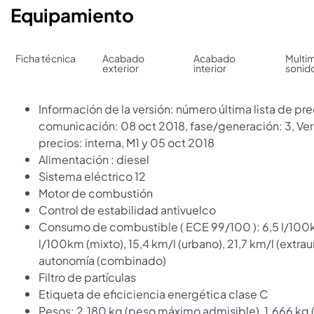
Equipamiento
Ficha técnica
Acabado
Acabado
Multi
exterior
interior
sonid
Información de la versión: número última lista de pr
comunicación: 08 oct 2018, fase/generación: 3, Vers
precios: interna, M1 y 05 oct 2018
Alimentación : diesel
Sistema eléctrico 12
Motor de combustión
Control de estabilidad antivuelco
Consumo de combustible ( ECE 99/100 ): 6,5 l/100km
l/100km (mixto), 15,4 km/l (urbano), 21,7 km/l (extra
autonomía (combinado)
Filtro de partículas
Etiqueta de eficiciencia energética clase C
Pesos: 2.180 kg (peso máximo admisible), 1.666 kg (