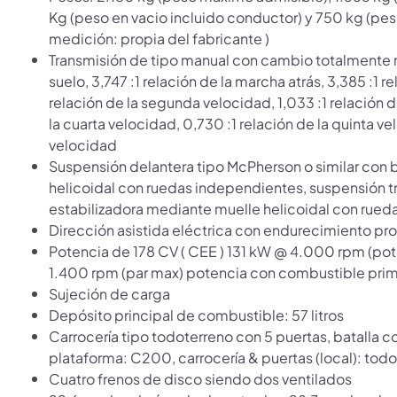
Kg (peso en vacio incluido conductor) y 750 kg (pes
medición: propia del fabricante )
Transmisión de tipo manual con cambio totalmente 
suelo, 3,747 :1 relación de la marcha atrás, 3,385 :1 r
relación de la segunda velocidad, 1,033 :1 relación d
la cuarta velocidad, 0,730 :1 relación de la quinta ve
velocidad
Suspensión delantera tipo McPherson o similar con 
helicoidal con ruedas independientes, suspensión tra
estabilizadora mediante muelle helicoidal con rue
Dirección asistida eléctrica con endurecimiento pr
Potencia de 178 CV ( CEE ) 131 kW @ 4.000 rpm (p
1.400 rpm (par max) potencia con combustible prim
Sujeción de carga
Depósito principal de combustible: 57 litros
Carrocería tipo todoterreno con 5 puertas, batalla co
plataforma: C200, carrocería & puertas (local): tod
Cuatro frenos de disco siendo dos ventilados