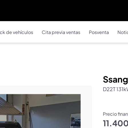
ck de vehículos
Cita previa ventas
Posventa
Noti
Ssan
D22T 131k
Precio fina
11.40