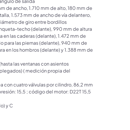
ángulo de salida
mm de ancho, 1.710 mm de alto, 180 mm de
atalla, 1.573 mm de ancho de vía delantero,
ámetro de giro entre bordillos
anqueta-techo (delante), 990 mm de altura
 en las caderas (delante), 1.472 mm de
o para las piernas (delante), 940 mm de
ura en los hombros (delante) y 1.388 mm de
hasta las ventanas con asientos
s plegados) ( medición propia del
ínea con cuatro válvulas por cilindro, 86,2 mm
esión: 15,5 ; código del motor: D22T 15,5
o) y C