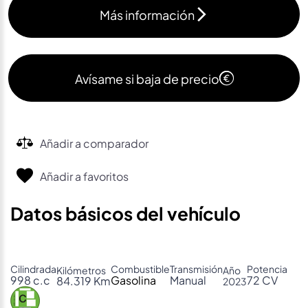
Más información
Avísame si baja de precio
Añadir a comparador
Añadir a favoritos
Datos básicos del vehículo
Cilindrada
Combustible
Transmisión
Potencia
Kilómetros
Año
998 c.c
Gasolina
Manual
72 CV
84.319 Km
2023