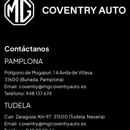
Contáctanos
PAMPLONA
Polígono de Mugazuri, 1 A Avda de Villava.
31600 (Burlada, Pamplona)
Email:
coventry@mgcoventryauto.es
Teléfono:
948 137 674
TUDELA
Carr. Zaragoza, Km 97. 31500 (Tudela, Navarra)
Email:
coventry@mgcoventryauto.es