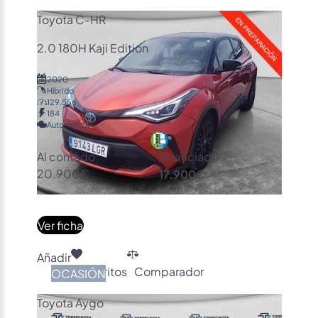
Toyota C-HR
2.0 180H Kaji Edition
2020
Híbrido
129.556
184
Automática
Al contado
Financiado
20.900€
17.900€
Ver ficha
Añadir
Favoritos
Comparador
OCASIÓN
Toyota Aygo