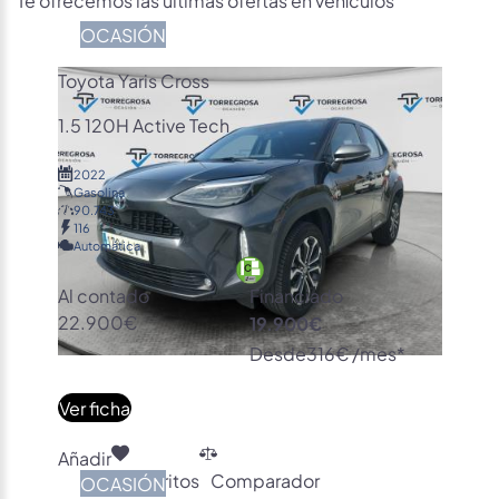
OCASIÓN
Toyota Yaris Cross
1.5 120H Active Tech
2022
Gasolina
90.743
116
Automática
Al contado
Financiado
22.900€
19.900€
Desde
316€ /mes*
Ver ficha
Añadir
Favoritos
Comparador
OCASIÓN