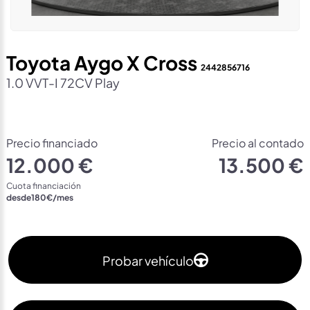
Toyota Aygo X Cross
2442856716
1.0 VVT-I 72CV Play
Precio financiado
Precio al contado
12.000 €
13.500 €
Cuota financiación
desde
180
€/mes
Probar vehículo