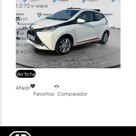
1.0 70 x-wave
2017
Gasolina
94.029
69
Manual
Al contado
Financiado
8.900€
7.900€
Ver ficha
Añadir
Favoritos
Comparador