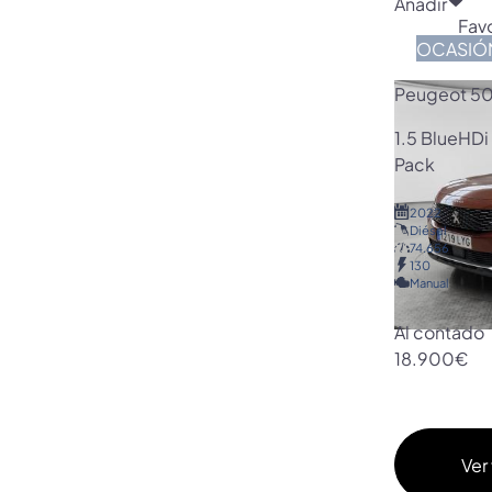
Añadir
Favo
OCASIÓ
Peugeot 5
1.5 BlueHDi
Pack
2022
Diésel
74.656
130
Manual
Al contado
18.900€
Ver 