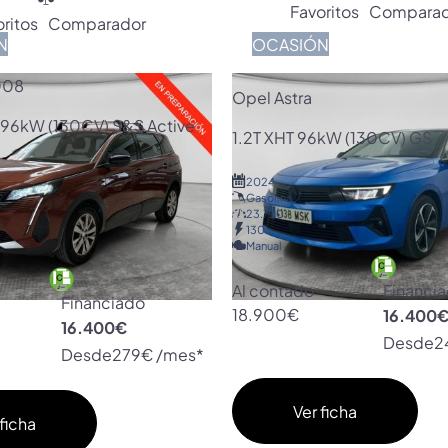
Favoritos
Comparad
ritos
Comparador
N
OCASIÓN
008
Opel Astra
 96kW (130CV) S&S Active
1.2T XHT 96kW (130CV) GS
2024
Gasolina
23.720
130
Manual
Al contado
Financi
Financiado
18.900€
16.400
16.400€
Desde
2
Desde
279€ /mes*
Ver ficha
ficha