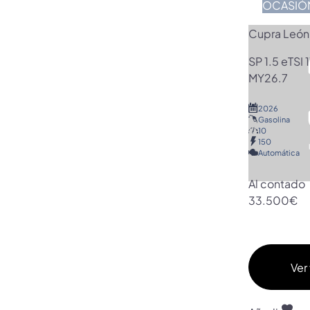
OCASIÓ
Cupra León
SP 1.5 eTS
MY26.7
2026
Gasolina
10
150
Automática
Al contado
33.500€
Ver 