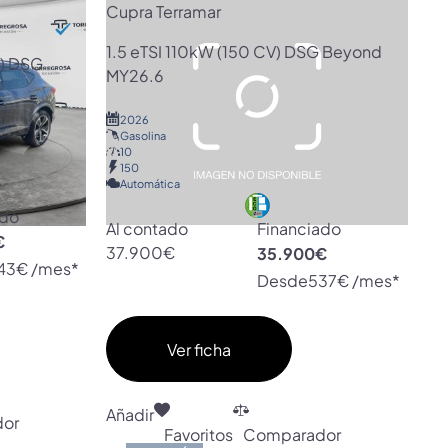
Cupra Terramar
1.5 eTSI 110kW (150 CV) DSG Beyond
V) DSG
MY26.6
2026
Gasolina
10
150
Automática
ado
Al contado
Financiado
€
37.900€
35.900€
43€ /mes*
Desde
537€ /mes*
Ver ficha
Añadir
or
Favoritos
Comparador