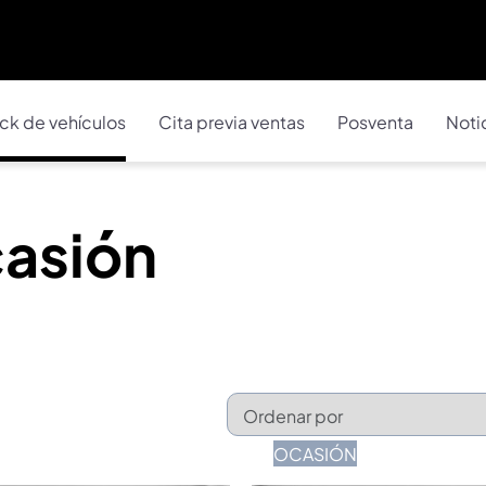
ck de vehículos
Cita previa ventas
Posventa
Noti
casión
OCASIÓN