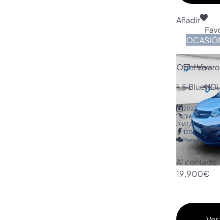
Añadir
Favo
OCASIÓ
Opel Vivaro
1.5 BlueHDi
2023
Diésel
61.856
120
Manual
Al contado
19.900€
Ver 