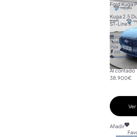
Ford Kuga P
Kuga 2.5 D
ST-Line X
2026
Híbrido
26
225
Automática
Al contado
38.900€
Ver 
Añadir
Favo