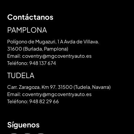
Contáctanos
PAMPLONA
Polígono de Mugazuri, 1 A Avda de Villava.
31600 (Burlada, Pamplona)
Email:
coventry@mgcoventryauto.es
Teléfono:
948 137 674
TUDELA
Carr. Zaragoza, Km 97. 31500 (Tudela, Navarra)
Email:
coventry@mgcoventryauto.es
Teléfono:
948 82 29 66
Síguenos