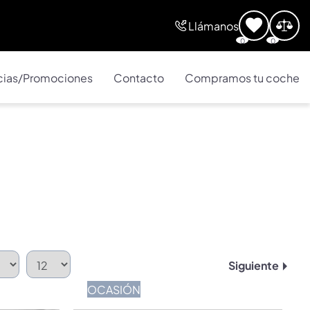
Llámanos
0
0
cias/Promociones
Contacto
Compramos tu coche
Siguiente
OCASIÓN