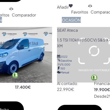
Añadir
Favoritos
Comparad
ritos
Comparador
N
OCASIÓN
SEAT Ateca
1.5 TSI 110kW (150CV) S&S X
 88kW (120CV) M Std
XM
2022
Gasolina
75.000
150
Manual
Financiado
Al contado
Financi
17.400€
22.990€
19.900
Desde
2
ficha