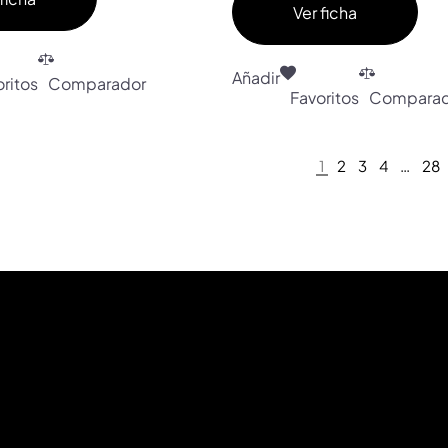
Ver ficha
Añadir
ritos
Comparador
Favoritos
Comparad
1
2
3
4
…
28