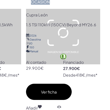
OCASIÓN
Cupra León
1,5kWh
1.5 TSI 110kW (150CV) Beyond MY26.6
2026
Gasolina
10
150
Manual
ado
Al contado
Financiado
€
29.900€
27.900€
48€ /mes*
Desde
418€ /mes*
Ver ficha
Añadir