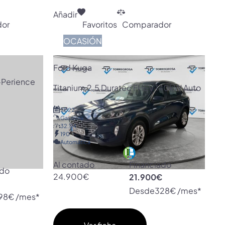
Añadir
or
Favoritos
Comparador
OCASIÓN
Ford Kuga
-Perience
Titanium 2.5 Duratec FHEV 140kW Auto
2022
Gasolina
32.114
190
Automática
Al contado
Financiado
ado
24.900€
21.900€
€
Desde
328€ /mes*
98€ /mes*
Ver ficha