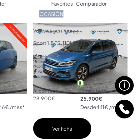
or
Favoritos
Comparador
OCASIÓN
Volkswagen Touran
Sport 1.5 TSI 110kW (150CV) DSG
2022
Gasolina
123.578
150
Automática
ado
Al contado
Financiado
€
28.900€
25.900€
46€ /mes*
Desde
441€ /mes*
Ver ficha