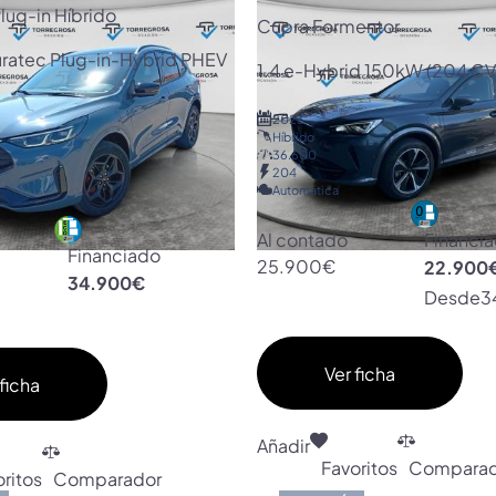
lug-in Híbrido
Cupra Formentor
uratec Plug-in-Hybrid PHEV
1.4 e-Hybrid 150kW (204 C
2023
Híbrido
36.600
204
Automática
Al contado
Financi
Financiado
25.900€
22.900
34.900€
Desde
3
Ver ficha
ficha
Añadir
Favoritos
Comparad
ritos
Comparador