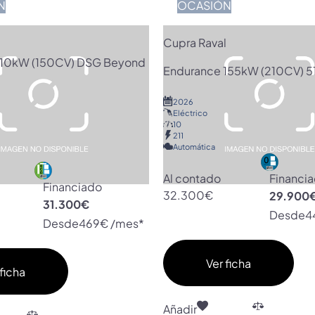
N
OCASIÓN
Cupra Raval
I 110kW (150CV) DSG Beyond
Endurance 155kW (210CV) 5
2026
Eléctrico
10
211
Automática
Al contado
Financi
Financiado
32.300€
29.900
31.300€
Desde
4
Desde
469€ /mes*
Ver ficha
ficha
Añadir