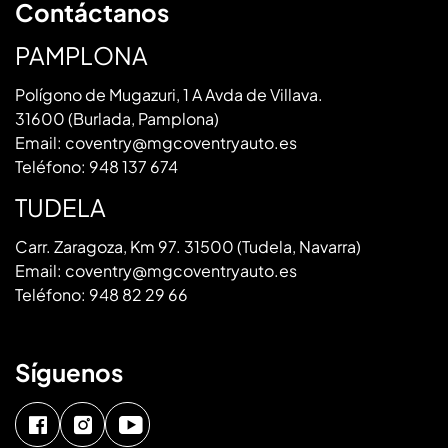
Contáctanos
PAMPLONA
Polígono de Mugazuri, 1 A Avda de Villava.
31600 (Burlada, Pamplona)
Email:
coventry@mgcoventryauto.es
Teléfono:
948 137 674
TUDELA
Carr. Zaragoza, Km 97. 31500 (Tudela, Navarra)
Email:
coventry@mgcoventryauto.es
Teléfono:
948 82 29 66
Síguenos