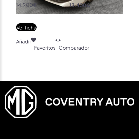
14.900€
13.400€
Ver ficha
Añadir
Favoritos
Comparador