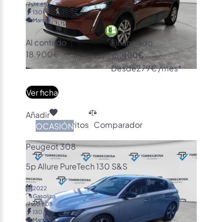
74.656
130
Manual
Al contado
Financiado
18.900€
16.400€
Desde
279€ /mes*
Ver ficha
Añadir
Favoritos
Comparador
OCASIÓN
Peugeot 308
5p Allure PureTech 130 S&S
2022
Gasolina
60.608
130
Manual