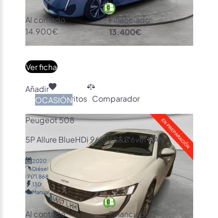
Al contado
Financiado
14.900€
13.400€
Ver ficha
Añadir
Favoritos
Comparador
OCASIÓN
Peugeot 508
5P Allure BlueHDi 96kW S&S 6vel MAN
2020
Diésel
71.868
130
Manual
Al contado
Financiado