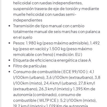
helicoidal con ruedas independientes,
suspensión trasera de eje de torsión y mediante
muelle helicoidal con ruedas semi-
independientes
Transmisión de tipo manual con cambio
totalmente manual de seis marchas con palanca
en el suelo
Pesos: 1.980 kg (peso máximo admisible), 1.492
kg (peso en vacío) y 1.500 kg (peso máximo
remolcable con freno) ( medición: EU )
Etiqueta de eficiciencia energética clase A
Filtro de partículas
Consumo de combustible ( ECE 99/100 ): 4,1
l/100km (urbano), 3,6 l/100km (extraurbano), 3,8
l/100km (mixto), 24,4 km/l (urbano), 27,8 km/l
(extraurbano), 26,3 km/l (mixto) y 1.395 Km de
autonomía (combinado), consumo de
combustible ( WLTP ICE ): 5,2 l/100km (mixto),
19,2 km/l (mixto) y 1.019 Km de autonomía