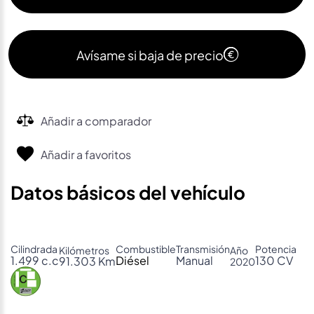
Avísame si baja de precio
Añadir a comparador
Añadir a favoritos
Datos básicos del vehículo
Cilindrada
Combustible
Transmisión
Potencia
Kilómetros
Año
1.499 c.c
Diésel
Manual
130 CV
91.303 Km
2020