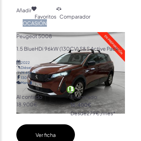
Añadir
Favoritos
Comparador
OCASIÓN
Peugeot 5008
1.5 BlueHDi 96kW (130CV) S&S Active Pack
2022
Diésel
74.656
130
Manual
Al contado
Financiado
18.900€
16.400€
Desde
279€ /mes*
Ver ficha