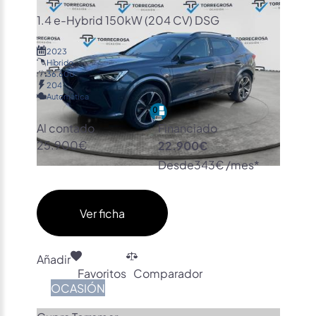
1.4 e-Hybrid 150kW (204 CV) DSG
2023
Híbrido
36.600
204
Automática
Al contado
Financiado
25.900€
22.900€
Desde
343€ /mes*
Ver ficha
Añadir
Favoritos
Comparador
OCASIÓN