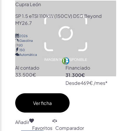
Cupra León
SP 1.5 eTSI 110kW (150CV) DSG Beyond
MY26.7
2026
Gasolina
10
150
Automática
Al contado
Financiado
33.500€
31.300€
Desde
469€ /mes*
Ver ficha
Añadir
Favoritos
Comparador