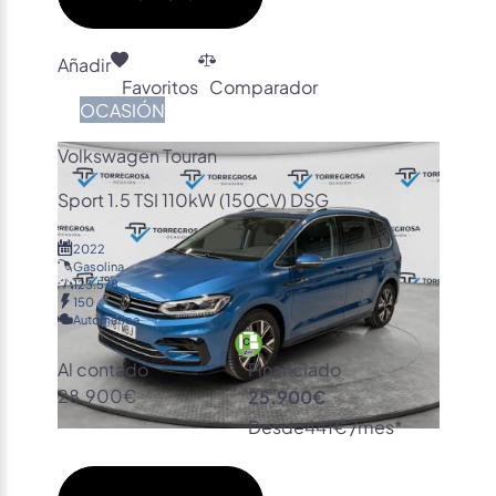
Añadir
Favoritos
Comparador
OCASIÓN
Volkswagen Touran
Sport 1.5 TSI 110kW (150CV) DSG
2022
Gasolina
123.578
150
Automática
Al contado
Financiado
28.900€
25.900€
Desde
441€ /mes*