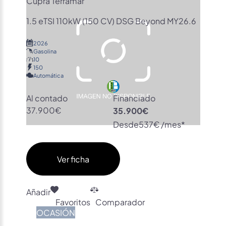
Cupra Terramar
1.5 eTSI 110kW (150 CV) DSG Beyond MY26.6
2026
Gasolina
10
150
Automática
Al contado
Financiado
37.900€
35.900€
Desde
537€ /mes*
Ver ficha
Añadir
Favoritos
Comparador
OCASIÓN