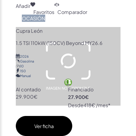
Añadir
Favoritos
Comparador
OCASIÓN
Cupra León
1.5 TSI 110kW (150CV) Beyond MY26.6
2026
Gasolina
10
150
Manual
Al contado
Financiado
29.900€
27.900€
Desde
418€ /mes*
Ver ficha