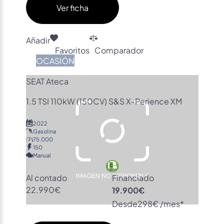
Ver ficha
Añadir
Favoritos
Comparador
OCASIÓN
SEAT Ateca
1.5 TSI 110kW (150CV) S&S X-Perience XM
2022
Gasolina
75.000
150
Manual
Al contado
Financiado
22.990€
19.900€
Desde
298€ /mes*