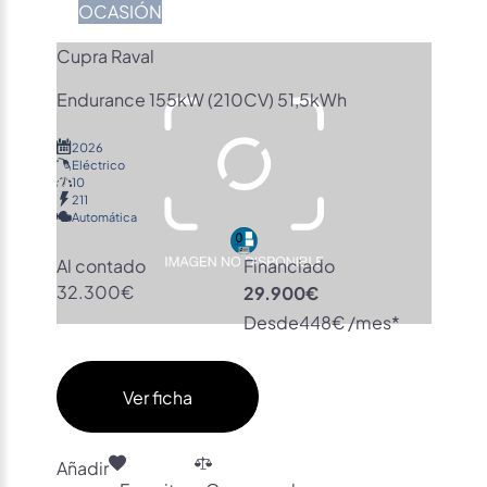
OCASIÓN
Cupra Raval
Endurance 155kW (210CV) 51,5kWh
2026
Eléctrico
10
211
Automática
Al contado
Financiado
32.300€
29.900€
Desde
448€ /mes*
Ver ficha
Añadir