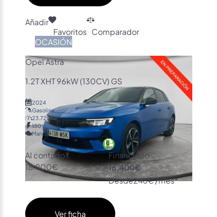
Añadir
Favoritos
Comparador
OCASIÓN
Opel Astra
1.2T XHT 96kW (130CV) GS
2024
Gasolina
23.720
130
Manual
Al contado
Financiado
18.900€
16.400€
Desde
246€ /mes*
Ver ficha