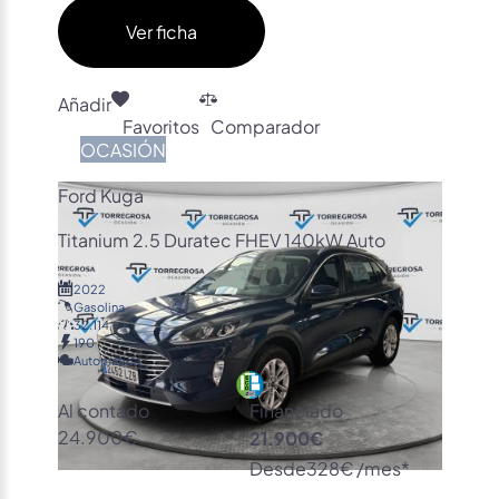
Ver ficha
Añadir
Favoritos
Comparador
OCASIÓN
Ford Kuga
Titanium 2.5 Duratec FHEV 140kW Auto
2022
Gasolina
32.114
190
Automática
Al contado
Financiado
24.900€
21.900€
Desde
328€ /mes*