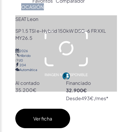
Favoritos
Comparador
OCASIÓN
SEAT Leon
SP 1.5 TSI e-Hybrid 150kW DSG-6 FR XXL
MY26.5
2026
Híbrido
10
204
Automática
Al contado
Financiado
35.200€
32.900€
Desde
493€ /mes*
Ver ficha