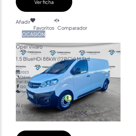
Ver ficha
Añadir
Favoritos
Comparador
OCASIÓN
Opel Vivaro
1.5 BlueHDi 88kW (120CV) M Std
2023
Diésel
61.856
120
Manual
Al contado
Financiado
19.900€
17.400€