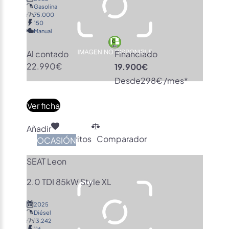
Gasolina
75.000
150
Manual
Al contado
Financiado
22.990€
19.900€
Desde
298€ /mes*
Ver ficha
Añadir
Favoritos
Comparador
OCASIÓN
SEAT Leon
2.0 TDI 85kW Style XL
2025
Diésel
13.242
116