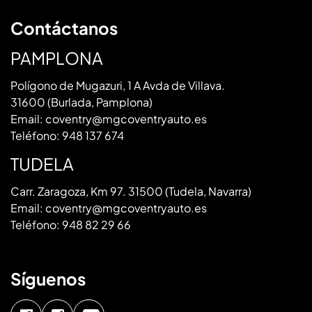
Contáctanos
PAMPLONA
Polígono de Mugazuri, 1 A Avda de Villava.
31600 (Burlada, Pamplona)
Email:
coventry@mgcoventryauto.es
Teléfono:
948 137 674
TUDELA
Carr. Zaragoza, Km 97. 31500 (Tudela, Navarra)
Email:
coventry@mgcoventryauto.es
Teléfono:
948 82 29 66
Síguenos