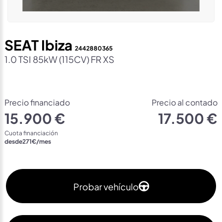
SEAT Ibiza
2442880365
1.0 TSI 85kW (115CV) FR XS
Precio financiado
Precio al contado
15.900 €
17.500 €
Cuota financiación
desde
271
€/mes
Probar vehículo