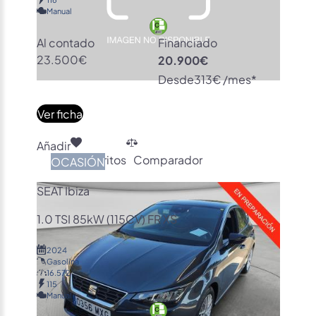
Manual
Al contado
Financiado
23.500€
20.900€
Desde
313€ /mes*
Ver ficha
Añadir
Favoritos
Comparador
OCASIÓN
SEAT Ibiza
1.0 TSI 85kW (115CV) FR XS
2024
Gasolina
16.572
115
Manual