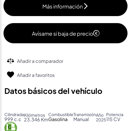
Más información
Avísame si baja de precio
Añadir a comparador
Añadir a favoritos
Datos básicos del vehículo
Cilindrada
Combustible
Transmisión
Potencia
Kilómetros
Año
999 c.c
Gasolina
Manual
115 CV
23.346 Km
2025