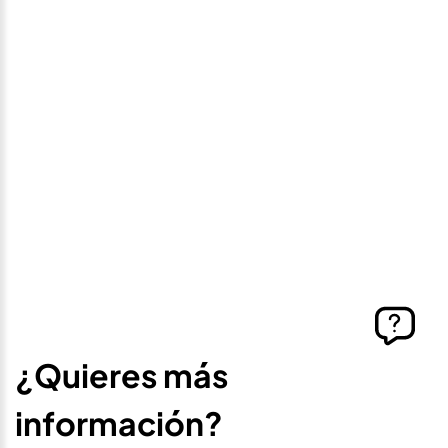
Avísame si baja de
precio
Déjanos tus datos personales para ponernos en
contacto contigo si este vehículo baja de precio.
¿Quieres más
información?