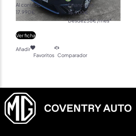
Al contado
Financiado
17.990€
15.900€
Desde
238€ /mes*
Ver ficha
Añadir
Favoritos
Comparador